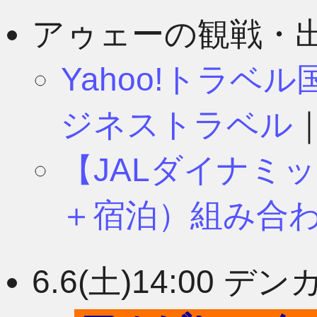
8月
11月
アゥェーの観戦・
Yahoo!トラベ
7月
10月
ジネストラベル
【JALダイナミ
6月
9月
＋宿泊）組み合
5月
8月
6.6(土)14:00