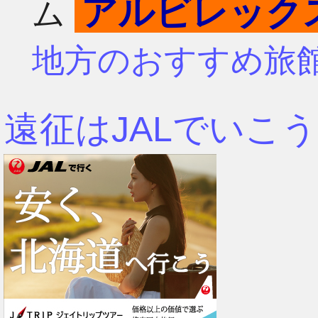
アルビレック
ム
4月
7月
地方のおすすめ旅
3月
6月
遠征はJALでいこう
2月
5月
1月
4月