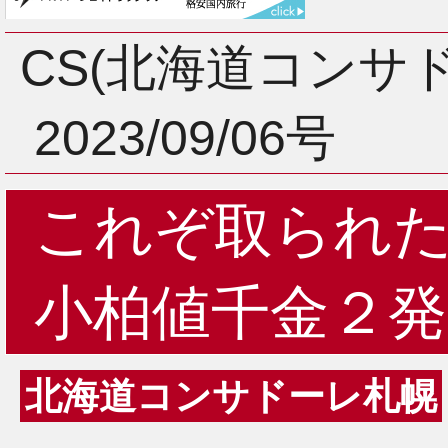
3月
CS(北海道コンサ
2023/09/06号
2月
これぞ取られ
1月
小柏値千金２発
北海道コンサドーレ札幌