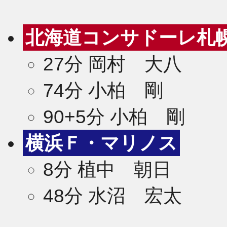
北海道コンサドーレ札
27分 岡村 大八
74分 小柏 剛
90+5分 小柏 剛
横浜Ｆ・マリノス
8分 植中 朝日
48分 水沼 宏太
2