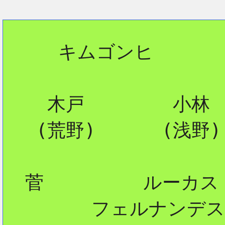
2
     キムゴンヒ

2
    木戸        小林

   (荒野)      (浅野)

2
  菅         ルーカス

        フェルナンデス

2