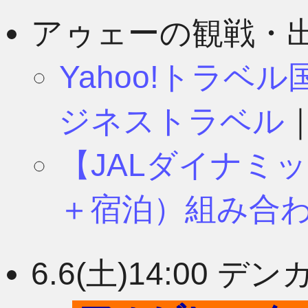
8月
11月
アゥェーの観戦・
Yahoo!トラベ
7月
10月
ジネストラベル
【JALダイナミ
6月
9月
＋宿泊）組み合
5月
8月
6.6(土)14:00