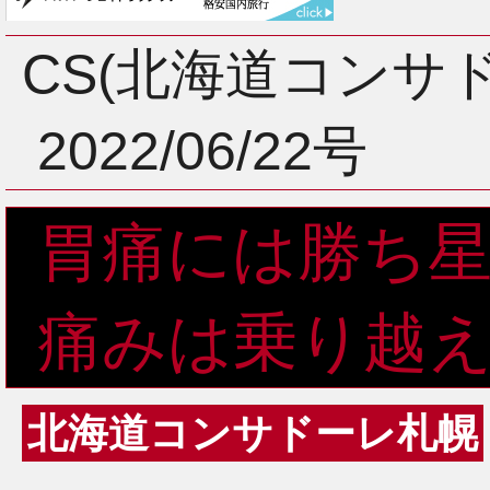
3月
CS(北海道コンサ
2022/06/22号
2月
胃痛には勝ち
1月
痛みは乗り越
北海道コンサドーレ札幌