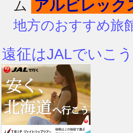
アルビレック
ム
4月
7月
地方のおすすめ旅
3月
6月
遠征はJALでいこう
2月
5月
1月
4月