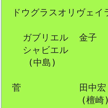
  ドウグラスオリヴェイラ
2
    ガブリエル  金子

2
    シャビエル

     (中島)

2
  菅           田中宏

               (檀崎)
2