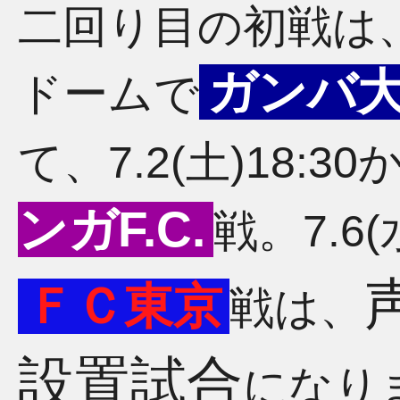
二回り目の初戦は、6.
ガンバ
ドームで
て、7.2(土)18:
ンガF.C.
戦。7.6
ＦＣ東京
戦は、
設置試合
になり