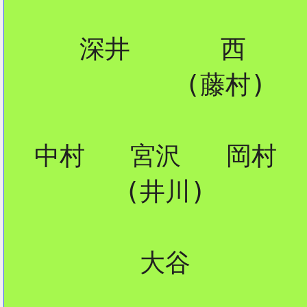
     深井      西

2
            (藤村)

  中村   宮沢   岡村

        (井川)

         大谷
