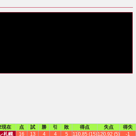
12現在
点
試
勝
引
敗
得点
失点
得失
レ札幌
16
13
4
4
5
11
0.85 (15)
12
0.92 (5)
-1