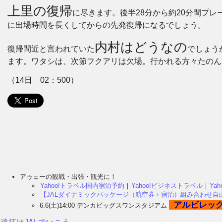
上里の復帰
に尽きます。後半28分から約20分間プレ
に出場時間を長くしてからの先発復帰になるでしょう。
内村はどうなの
復帰間近と言われていた
でしょう
ます。ワタシは、次節フクアリは欠場。行かれる方々たのん
（14日 02：500）
アゥェーの観戦・出張・観光に！
Yahoo!トラベル国内宿泊予約
｜
Yahoo!ビジネストラベル
｜
Ya
【JALダイナミックパッケージ（航空券＋宿泊）組み合わせ自
アルビレッ
6.6(土)14:00 デンカビッグスワンスタジアム