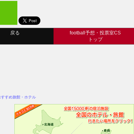
戻る
football予想・投票室CS
トップ
おすすめ旅館・ホテル