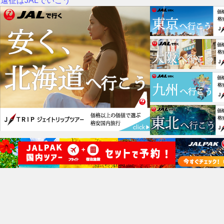
遠征はJALでいこう