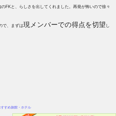
内のFKと、らしさを出してくれました。再発が怖いので徐々
現メンバーでの得点を切望
ので、まずは
し
おすすめ旅館・ホテル