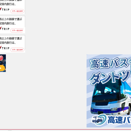
2015年
10月
11月
11月
4月
5月
6月
7月
8月
9月
2014年
10月
10月
12月
3月
4月
5月
6月
7月
8月
9月
2013年
11月
12月
2月
3月
4月
5月
6月
7月
8月
9月
9月
2012年
10月
11月
11月
1月
2月
3月
4月
5月
6月
7月
8月
8月
2011年
10月
10月
12月
1月
2月
3月
4月
5月
6月
7月
7月
9月
2010年
11月
12月
1月
2月
3月
4月
5月
6月
6月
8月
9月
9月
2009年
10月
11月
12月
1月
2月
3月
4月
5月
5月
7月
8月
8月
2008年一覧
10月
11月
12月
1月
2月
3月
4月
4月
6月
7月
7月
9月
2007年一覧
10月
11月
12月
1月
2月
3月
3月
5月
6月
6月
8月
9月
2006年一覧
10月
11月
12月
1月
2月
2月
4月
5月
5月
7月
8月
9月
2005年一覧
10月
11月
12月
1月
1月
3月
4月
4月
6月
7月
8月
9月
2004年一覧
10月
11月
12月
1月
3月
3月
5月
6月
7月
8月
9月
2003年一覧
10月
11月
12月
1月
1月
4月
5月
6月
7月
8月
9月
10月
11月
12月
3月
4月
5月
6月
7月
8月
9月