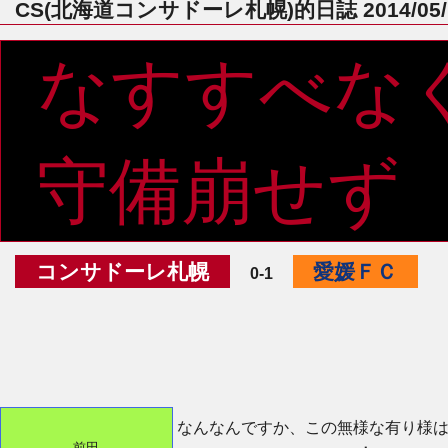
CS(北海道コンサドーレ札幌)的日誌 2014/05/
なすすべな
守備崩せず
コンサドーレ札幌
愛媛ＦＣ
0-1
なんなんですか、この無様な有り様
         前田
