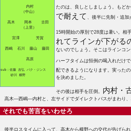
           内村

たのは、良しとしましょう。もどか
         （中山）

で耐えて
、後半に先制・追加
   高木    岡本    古田

         （上里）

15時開始の厚別で28度は暑い。相
     宮澤       芳賀

れてラインが下がる
  西嶋  石川  藤山  藤田

ないのでしょう。そこはラインコン
           高原

ハーフタイムは恒例の喝入れだけで
配できるようになります。実ったの
sub：佐藤 吉弘 パク・ジンス
     砂川 横野
を決めました。
内村・
その後は相手を圧倒。
高木―西嶋―内村と、左サイドでダイレクトパスがまわり、
それでも苦言をいわせろ
後半ロスタイムに入って、高木から横野への交代が告げられ