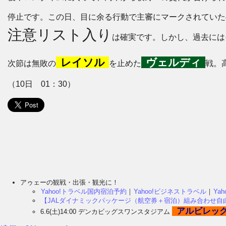
停止です。この日、目に余る行動で主審にマークされていた
注意リスト入り
は確実です。しかし、過去には
レイソル
ヴェルディ
次節は無敗の
を止めた
戦。
（10日 01：30）
アゥェーの観戦・出張・観光に！
Yahoo!トラベル国内宿泊予約
｜
Yahoo!ビジネストラベル
｜
Ya
【JALダイナミックパッケージ（航空券＋宿泊）組み合わせ自
アルビレッ
6.6(土)14:00 デンカビッグスワンスタジアム