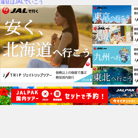
遠征はJALでいこう