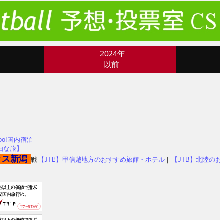
2024年
以前
2024年
2023年
12月
2022年
11月
12月
2021年
10月
11月
12月
hoo!国内宿泊
2020年
10月
11月
12月
9月
由な旅】
クス新潟
戦
【JTB】甲信越地方のおすすめ旅館・ホテル
｜
【JTB】北陸の
2019年
10月
11月
12月
8月
9月
2018年
10月
11月
12月
7月
8月
9月
2017年
10月
11月
12月
6月
7月
8月
9月
2016年
10月
11月
12月
5月
6月
7月
8月
9月