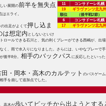
前半を無失点
11
コンサドーレ札幌
しい展開の
19
ギラヴァンツ北九
点はエライ。
順位
（後半戦2節）
6
コンサドーレ札幌
押し込ま
17
ギラヴァンツ北九
手の出足がよくて
のは想定内
としないといけ
トロールできる石川と、気の利くプレーができる西嶋が、出場
なく、雨で水入りになりました。さらには、いやなプレーで手
相手のバックパス
が後半8分。
に反応したといった
古田・岡本・高木のカルテット
のパスゲーム
相手を崩して追加点でした。
歩いてピッチから出ようとする
、高木が