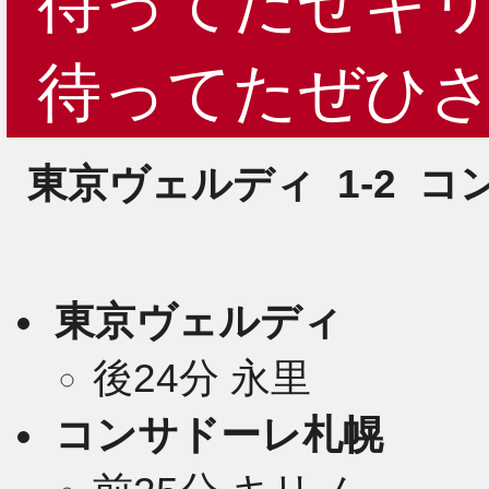
待ってたぜキリ
2
待ってたぜひさ
東京ヴェルディ
1-2
コ
2
東京ヴェルディ
2
後24分 永里
コンサドーレ札幌
2