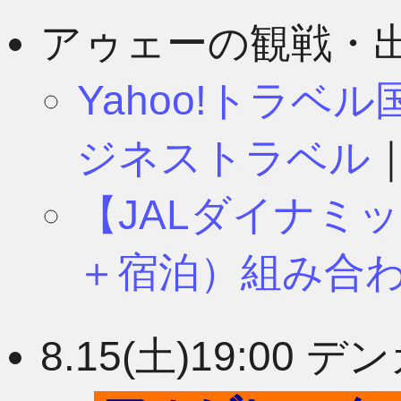
8月
11月
アゥェーの観戦・
Yahoo!トラベ
7月
10月
ジネストラベル
【JALダイナミ
6月
9月
＋宿泊）組み合
5月
8月
8.15(土)19:0