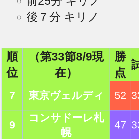
前25分 キリノ
後７分 キリノ
2
順
（第33節8/9現
勝
位
在）
点
7
東京ヴェルディ
52
3
コンサドーレ札
9
47
3
幌