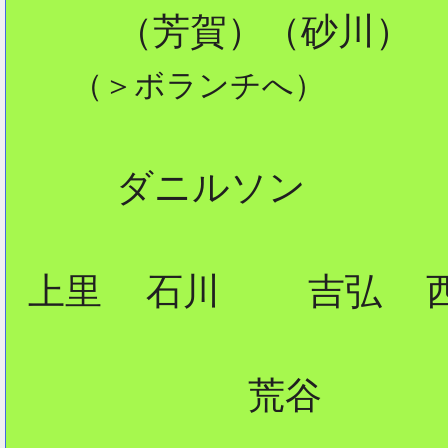
     （芳賀）（砂川）

（＞ボランチへ）
     ダニルソン

 上里  石川    吉弘  西
           荒谷
