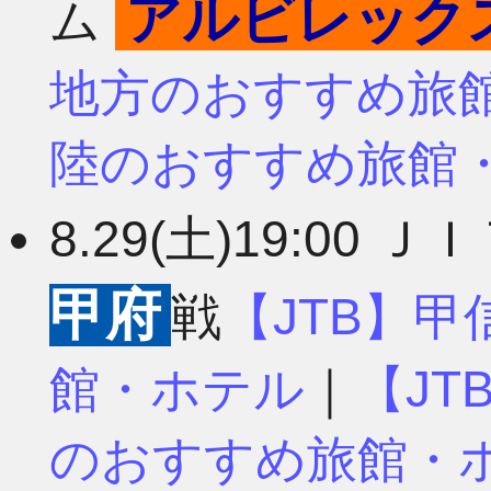
アルビレック
ム
4月
7月
地方のおすすめ旅
陸のおすすめ旅館
3月
6月
8.29(土)19:00 
2月
5月
甲府
戦
【JTB】
館・ホテル
｜
【J
1月
4月
のおすすめ旅館・