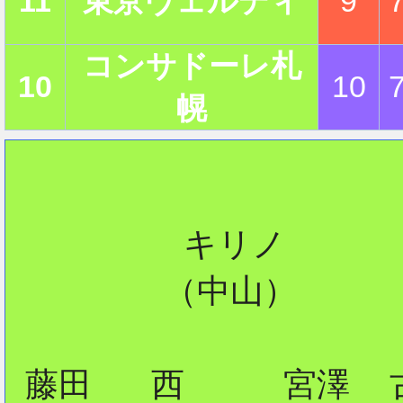
11
東京ヴェルディ
9
コンサドーレ札
10
10
幌
         キリノ

        （中山）

 藤田   西     宮澤  