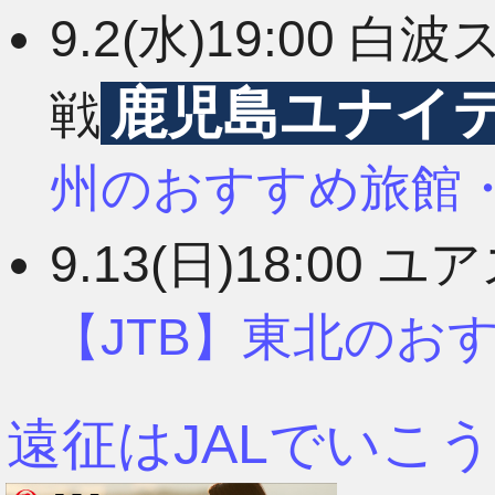
9.2(水)19:00
3月
鹿児島ユナイ
戦
2月
州のおすすめ旅館
9.13(日)18:00 
1月
【JTB】東北のお
遠征はJALでいこう