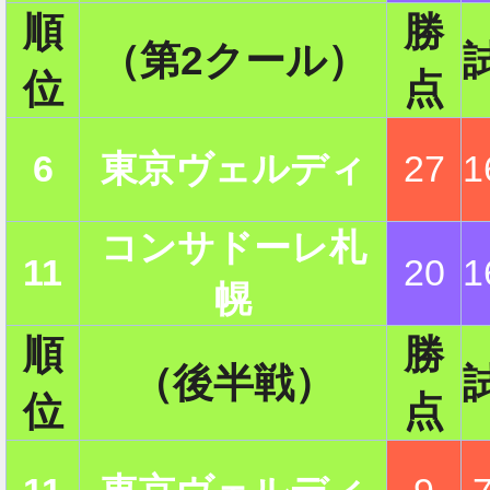
順
勝
（第2クール）
位
点
6
東京ヴェルディ
27
1
コンサドーレ札
11
20
1
幌
順
勝
（後半戦）
位
点