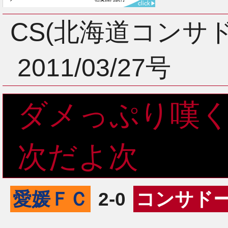
3月
CS(北海道コンサ
2011/03/27号
2月
ダメっぷり嘆
1月
次だよ次
愛媛ＦＣ
2-0
コンサド