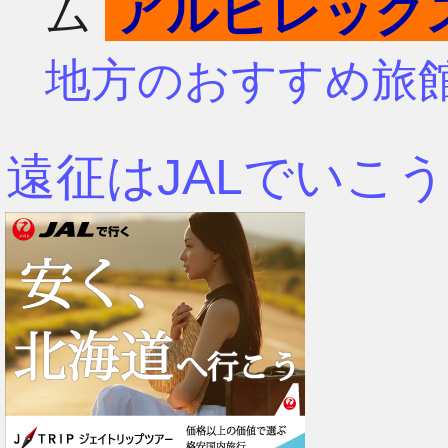
アルビレック
ム
4月
7月
地方のおすすめ旅
3月
6月
遠征はJALでいこう
2月
5月
1月
4月