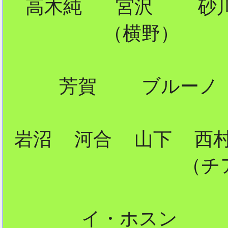
  高木純   宮沢    砂川
         （横野）     
2
     芳賀    ブルーノ

 岩沼  河合  山下  西村
                （チ
       イ・ホスン
