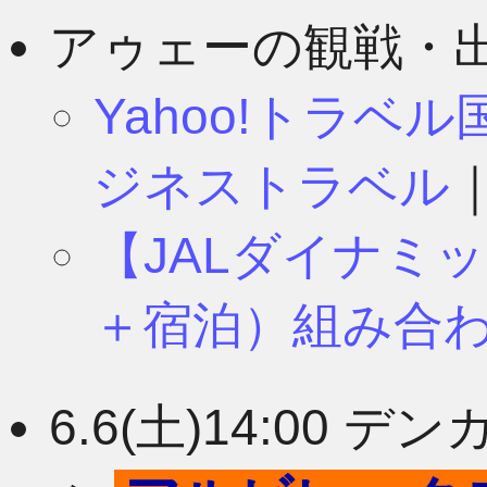
8月
11月
アゥェーの観戦・
Yahoo!トラベ
7月
10月
ジネストラベル
【JALダイナミ
6月
9月
＋宿泊）組み合
5月
8月
6.6(土)14:00