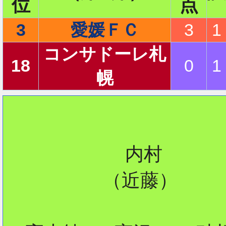
位
点
3
愛媛ＦＣ
3
1
2
コンサドーレ札
18
0
1
幌
2
2
           内村

         （近藤）

2