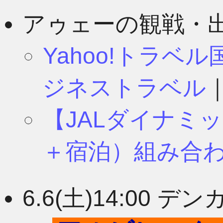
8月
11月
アゥェーの観戦・
Yahoo!トラベ
7月
10月
ジネストラベル
【JALダイナミ
6月
9月
＋宿泊）組み合
5月
8月
6.6(土)14:00