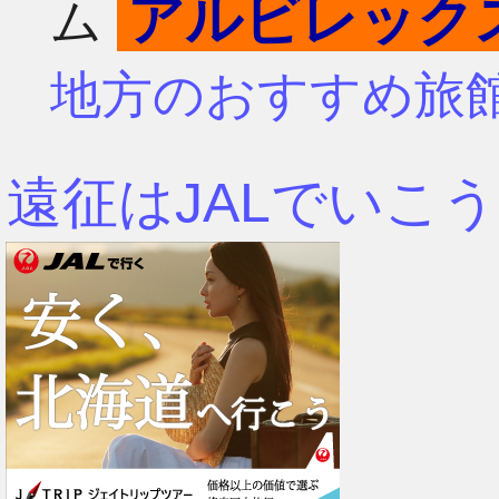
アルビレック
ム
4月
7月
地方のおすすめ旅
3月
6月
遠征はJALでいこう
2月
5月
1月
4月