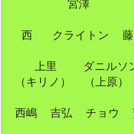
          宮澤

2
   西   クライトン  藤
     上里    ダニルソン
  （キリノ）  （上原）

  西嶋  吉弘  チョウ  
                  