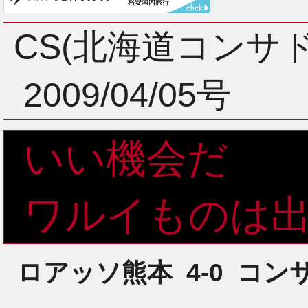
3月
CS(北海道コンサ
2009/04/05号
2月
いい機会だ
1月
ワルイものは
ロアッソ熊本
4-0
コン