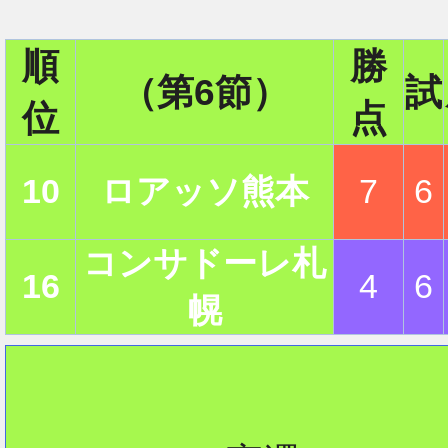
順
勝
2
（第6節）
試
位
点
2
10
ロアッソ熊本
7
6
コンサドーレ札
16
4
6
2
幌
2