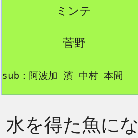
        ミンテ  

         菅野

sub：阿波加 濱 中村 本間
水を得た魚に