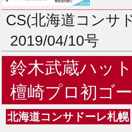
3月
CS(北海道コンサ
2019/04/10号
2月
鈴木武蔵ハッ
1月
檀崎プロ初ゴ
北海道コンサドーレ札幌