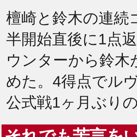
檀崎と鈴木の連続
半開始直後に1点返
ウンターから鈴木
めた。4得点でル
公式戦1ヶ月ぶり
それでも苦言を