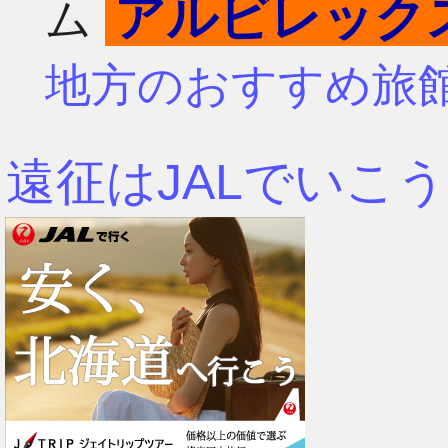
アルビレック
ム
4月
7月
地方のおすすめ旅
3月
6月
遠征はJALでいこう
2月
5月
1月
4月