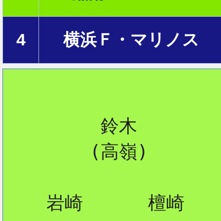
2
4
横浜Ｆ・マリノス
         鈴木

        (高嶺)

    岩崎      檀崎
