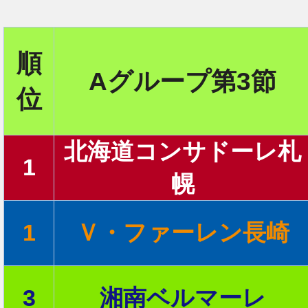
2
順
Aグループ第3節
位
2
北海道コンサドーレ札
1
幌
2
1
Ｖ・ファーレン長崎
2
3
湘南ベルマーレ