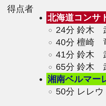
得点者
北海道コンサ
24分 鈴木
40分 檀崎
41分 鈴木
65分 鈴木
湘南ベルマー
50分 レレウ
2