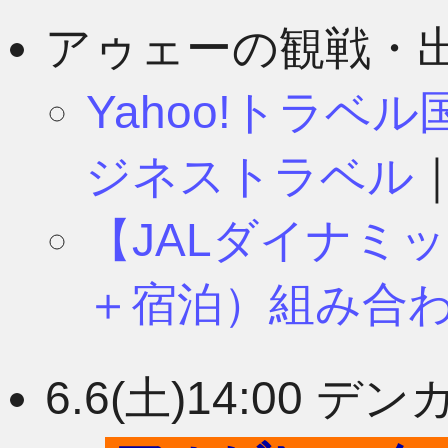
8月
11月
アゥェーの観戦・
Yahoo!トラベ
7月
10月
ジネストラベル
【JALダイナミ
6月
9月
＋宿泊）組み合
5月
8月
6.6(土)14:00