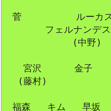
  菅          ルーカス
        フェルナンデス

             (中野)

    宮沢      金子

   (藤村)    

  福森   キム   早坂
