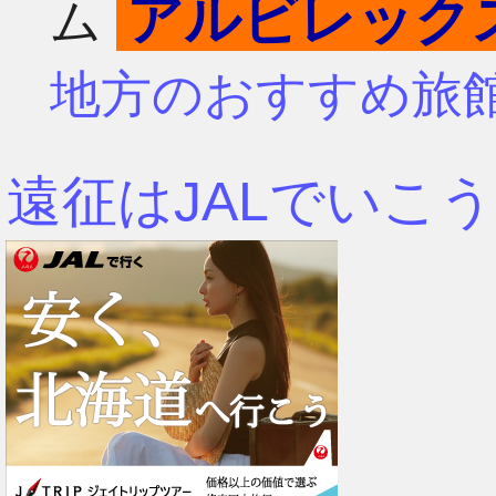
アルビレック
ム
4月
7月
地方のおすすめ旅
3月
6月
遠征はJALでいこう
2月
5月
1月
4月