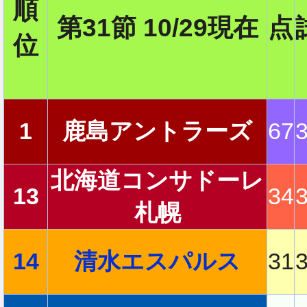
順
第31節 10/29現在
点
位
2
2
1
鹿島アントラーズ
67
北海道コンサドーレ
13
34
2
札幌
14
清水エスパルス
31
2