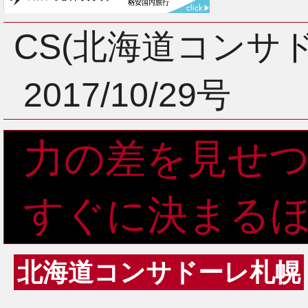
3月
CS(北海道コンサ
2017/10/29号
2月
力の差を見せ
1月
すぐに決まる
北海道コンサドーレ札幌