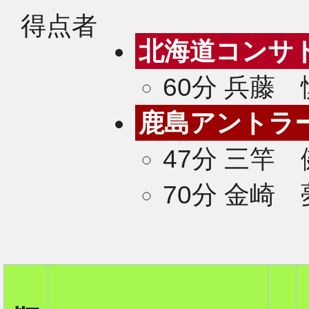
得点者
北海道コンサ
60分 兵藤
鹿島アントラ
47分 三竿
70分 金崎
2