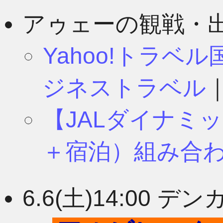
8月
11月
アゥェーの観戦・
Yahoo!トラベ
7月
10月
ジネストラベル
【JALダイナミ
6月
9月
＋宿泊）組み合
5月
8月
6.6(土)14:00