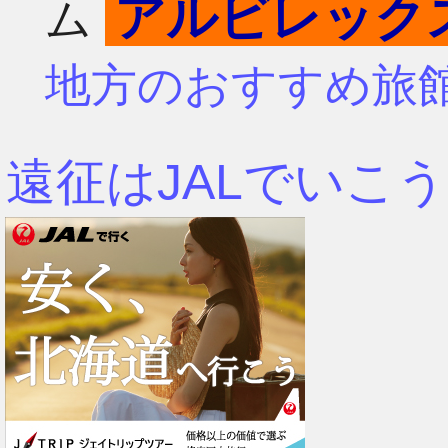
アルビレック
ム
4月
7月
地方のおすすめ旅
3月
6月
遠征はJALでいこう
2月
5月
1月
4月