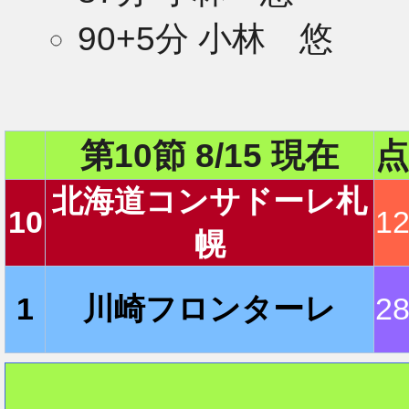
90+5分 小林 悠
2
第10節 8/15 現在
点
2
北海道コンサドーレ札
10
1
幌
2
1
川崎フロンターレ
2
2