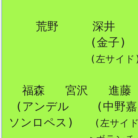
     荒野     深井

             (金子)

(左サイド
   福森   宮沢   進藤

  (アンデル    (中野嘉)
 ソンロペス)   
(左サイ