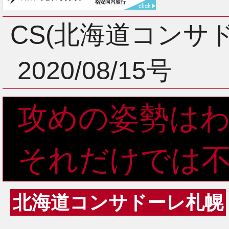
3月
CS(北海道コンサ
2020/08/15号
2月
攻めの姿勢は
1月
それだけでは
北海道コンサドーレ札幌