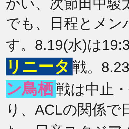
かい、次節田中駿
でも、日程とメン
す。8.19(水)は19
リニータ
戦。8.2
ン鳥栖
戦は中止・
り、ACLの関係で