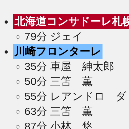
北海道コンサドーレ札
79分 ジェイ
川崎フロンターレ
35分 車屋 紳太郎
50分 三笘 薫
55分 レアンドロ 
63分 三笘 薫
2
87分 小林 悠