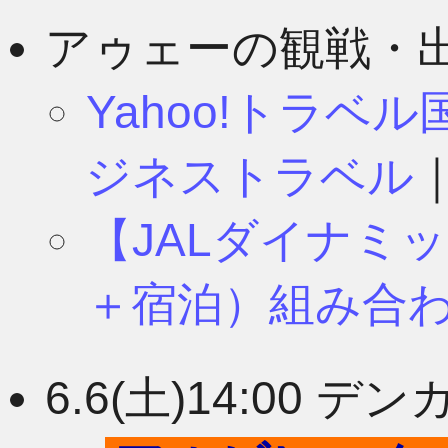
8月
11月
アゥェーの観戦・
Yahoo!トラベ
7月
10月
ジネストラベル
【JALダイナミ
6月
9月
＋宿泊）組み合
5月
8月
6.6(土)14:00