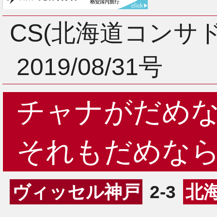
3月
CS(北海道コンサ
2019/08/31号
2月
チャナがだめ
1月
それもだめな
ヴィッセル神戸
2-3
北