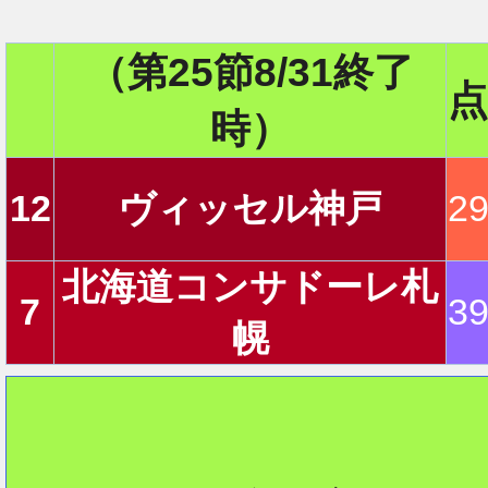
（第25節8/31終了
2
点
時）
2
12
ヴィッセル神戸
2
北海道コンサドーレ札
7
3
2
幌
2