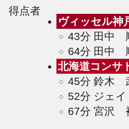
得点者
ヴィッセル神
43分 田中
64分 田中
北海道コンサ
45分 鈴木
52分 ジェイ
67分 宮沢
2