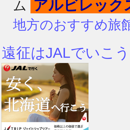
アルビレック
ム
4月
7月
地方のおすすめ旅
3月
6月
遠征はJALでいこう
2月
5月
1月
4月