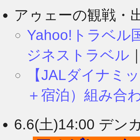
8月
11月
アゥェーの観戦・
Yahoo!トラベ
7月
10月
ジネストラベル
【JALダイナミ
6月
9月
＋宿泊）組み合
5月
8月
6.6(土)14:00