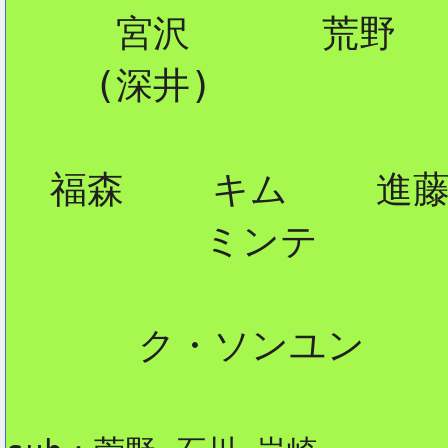
     宮沢      荒野

    (深井)

  福森    キム    進藤
         ミンテ

      ク・ソンユン
