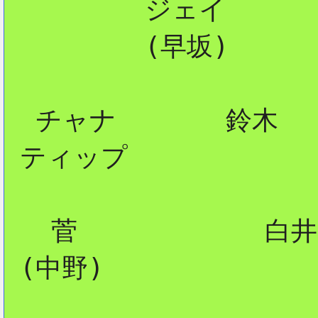
         ジェイ

         (早坂)

2
  チャナ       鈴木

 ティップ   

   菅            白井

 (中野) 
