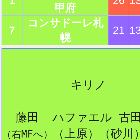
1
26
1
甲府
コンサドーレ札
7
21
1
幌
          キリノ

（上原）（砂川）
（右MFへ）