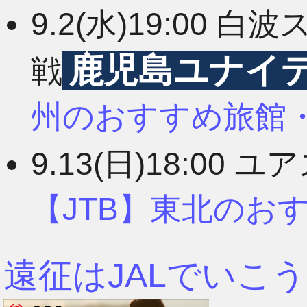
9.2(水)19:00
3月
鹿児島ユナイ
戦
2月
州のおすすめ旅館
9.13(日)18:00 
1月
【JTB】東北のお
遠征はJALでいこう