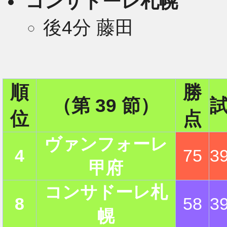
コンサドーレ札幌
後4分 藤田
2
順
勝
（第 39 節）
位
点
ヴァンフォーレ
4
75
3
甲府
コンサドーレ札
8
58
3
幌