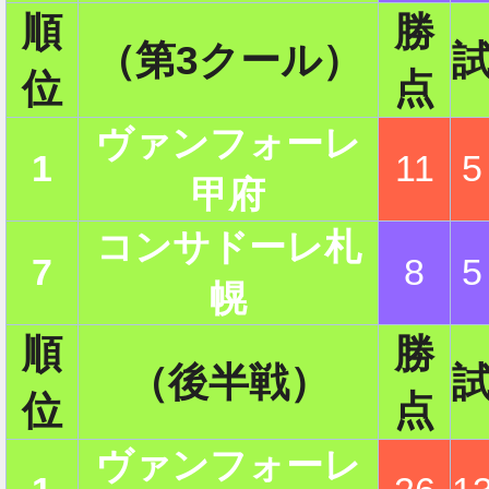
順
勝
（第3クール）
位
点
ヴァンフォーレ
1
11
5
甲府
コンサドーレ札
7
8
5
幌
順
勝
（後半戦）
位
点
ヴァンフォーレ