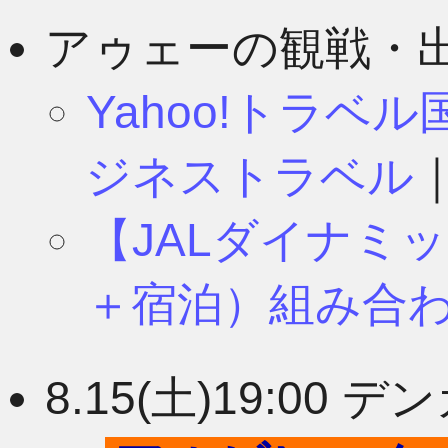
8月
11月
アゥェーの観戦・
Yahoo!トラベ
7月
10月
ジネストラベル
【JALダイナミ
6月
9月
＋宿泊）組み合
5月
8月
8.15(土)19:0