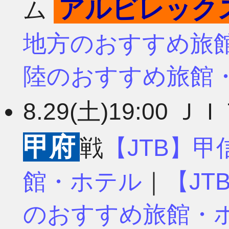
アルビレック
ム
4月
7月
地方のおすすめ旅
陸のおすすめ旅館
3月
6月
8.29(土)19:00 
2月
5月
甲府
戦
【JTB】
館・ホテル
｜
【J
1月
4月
のおすすめ旅館・