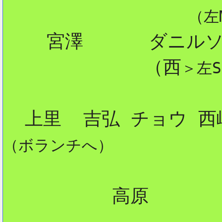
（左
    宮澤      ダニルソ
             （西
＞左S
（ボランチへ）
          高原
