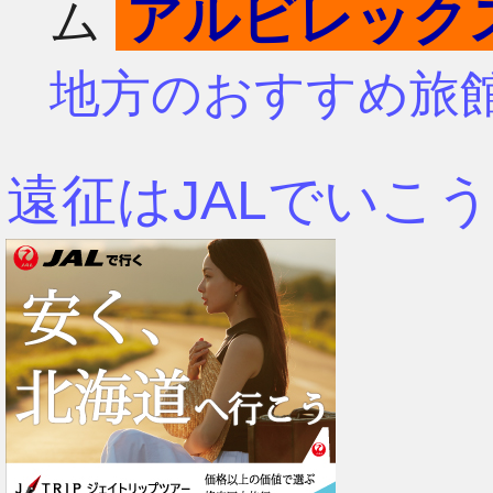
アルビレック
ム
4月
7月
地方のおすすめ旅
3月
6月
遠征はJALでいこう
2月
5月
1月
4月