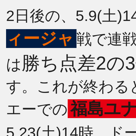
2日後の、5.9(土)1
ィージャ
戦で連
勝ち点差2の
は
す。これが終わると、
福島ユ
エーでの
5.23(土)14時、