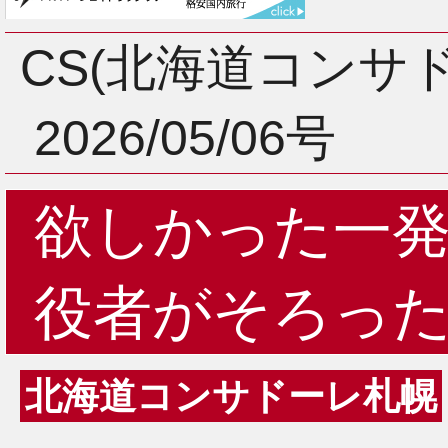
3月
CS(北海道コンサ
2026/05/06号
2月
欲しかった一
1月
役者がそろっ
北海道コンサドーレ札幌