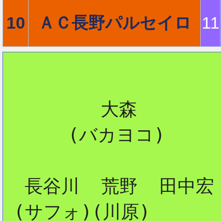
10
ＡＣ長野パルセイロ
11
         大森

      (バカヨコ)

  長谷川  荒野  田中宏

 (サフォ)(川原)  
