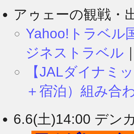
8月
11月
アゥェーの観戦・
Yahoo!トラベ
7月
10月
ジネストラベル
【JALダイナミ
6月
9月
＋宿泊）組み合
5月
8月
6.6(土)14:00