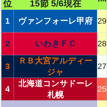
位
15節 5/6現在
2
1
ヴァンフォーレ甲府
29
2
いわきＦＣ
28
2
ＲＢ大宮アルディー
3
27
2
ジャ
北海道コンサドーレ
4
25
札幌
2