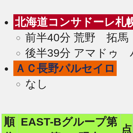
北海道コンサドーレ札
前半40分 荒野 拓馬
後半39分 アマドゥ
ＡＣ長野パルセイロ
なし
2
順
EAST-Bグループ第
点