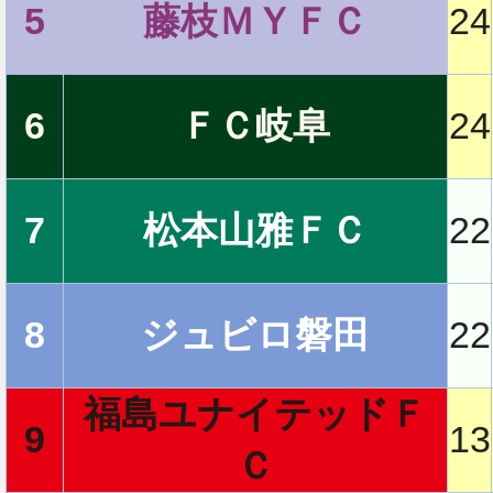
5
藤枝ＭＹＦＣ
24
2
6
ＦＣ岐阜
24
7
松本山雅ＦＣ
22
8
ジュビロ磐田
22
福島ユナイテッドＦ
9
13
Ｃ