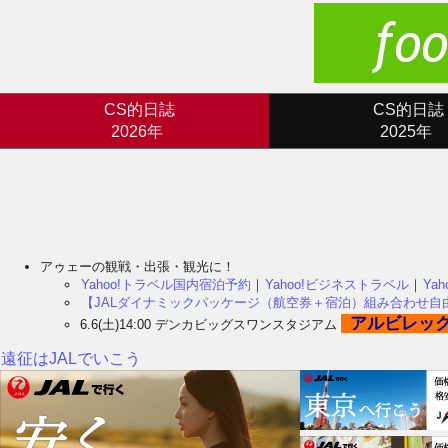
CS的日誌
CS的日誌
2026年
2025年
新着情報
12月
8月
11月
7月
10月
6月
9月
アゥェーの観戦・出張・観光に！
Yahoo!トラベル国内宿泊予約
｜
Yahoo!ビジネストラベル
｜
Ya
5月
8月
【JALダイナミックパッケージ（航空券＋宿泊）組み合わせ自
アルビレッ
6.6(土)14:00 デンカビッグスワンスタジアム
4月
7月
遠征はJALでいこう
3月
6月
2月
5月
1月
4月