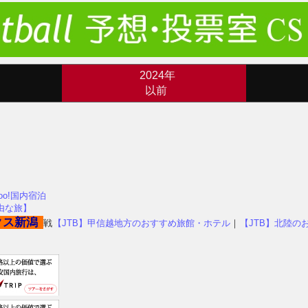
2024年
以前
2024年
2023年
12月
2022年
11月
12月
2021年
10月
11月
12月
hoo!国内宿泊
2020年
10月
11月
12月
9月
由な旅】
クス新潟
戦
【JTB】甲信越地方のおすすめ旅館・ホテル
｜
【JTB】北陸の
2019年
10月
11月
12月
8月
9月
2018年
10月
11月
12月
7月
8月
9月
2017年
10月
11月
12月
6月
7月
8月
9月
2016年
10月
11月
12月
5月
6月
7月
8月
9月