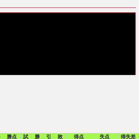
)
勝点
試
勝
引
敗
得点
失点
得失差