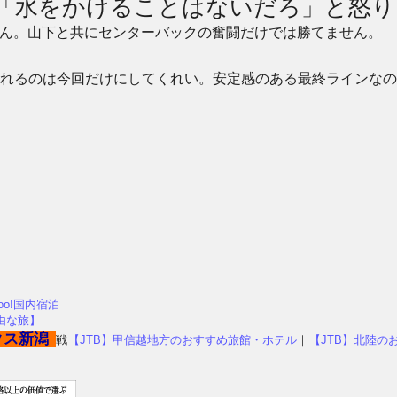
「水をかけることはないだろ」と怒り
ん。山下と共にセンターバックの奮闘だけでは勝てません。
れるのは今回だけにしてくれい。安定感のある最終ラインなの
hoo!国内宿泊
由な旅】
クス新潟
戦
【JTB】甲信越地方のおすすめ旅館・ホテル
｜
【JTB】北陸の