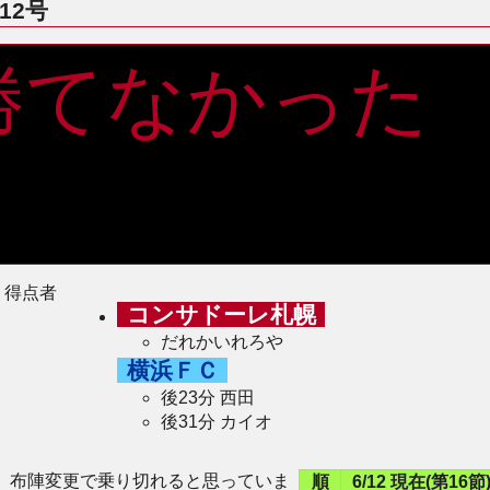
12号
10月
11月
1月
3月
4月
5月
6月
7月
8月
9月
勝てなかった
10月
2月
3月
4月
5月
6月
7月
8月
9月
1月
2月
3月
4月
5月
6月
7月
8月
9月
1月
2月
3月
4月
5月
6月
7月
8月
1月
2月
3月
4月
5月
6月
7月
1月
2月
3月
4月
5月
6月
1月
2月
3月
4月
5月
1月
2月
3月
4月
得点者
コンサドーレ札幌
1月
2月
3月
だれかいれろや
1月
2月
横浜ＦＣ
1月
後23分 西田
後31分 カイオ
、布陣変更で乗り切れると思っていま
順
6/12 現在(第16節