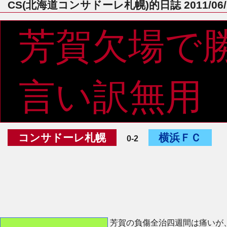
CS(北海道コンサドーレ札幌)的日誌 2011/06/
芳賀欠場で
言い訳無用
コンサドーレ札幌
横浜ＦＣ
0-2
芳賀の負傷全治四週間は痛いが