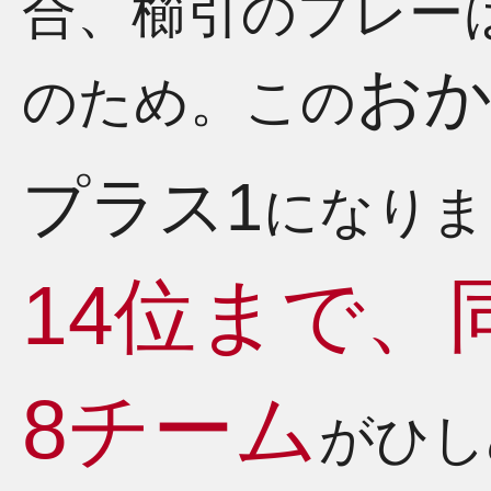
合、櫛引のプレー
おか
のため。この
プラス1
になりま
14位まで、
8チーム
がひし