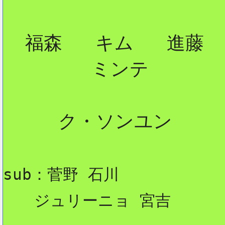
  福森   キム   進藤

        ミンテ

     ク・ソンユン

sub：菅野 石川
　　ジュリーニョ 宮吉