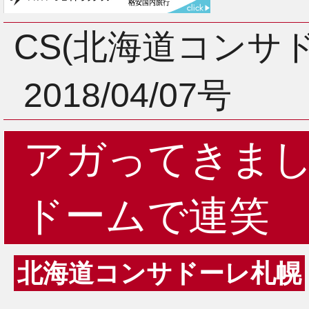
3月
CS(北海道コンサ
2018/04/07号
2月
アガってきま
1月
ドームで連笑
北海道コンサドーレ札幌