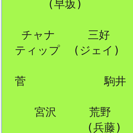
       (早坂) 

2
   チャナ     三好

  ティップ  (ジェイ)

  菅            駒井

     宮沢     荒野

             (兵藤) 
