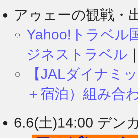
8月
11月
アゥェーの観戦・
Yahoo!トラベ
7月
10月
ジネストラベル
【JALダイナミ
6月
9月
＋宿泊）組み合
5月
8月
6.6(土)14:00