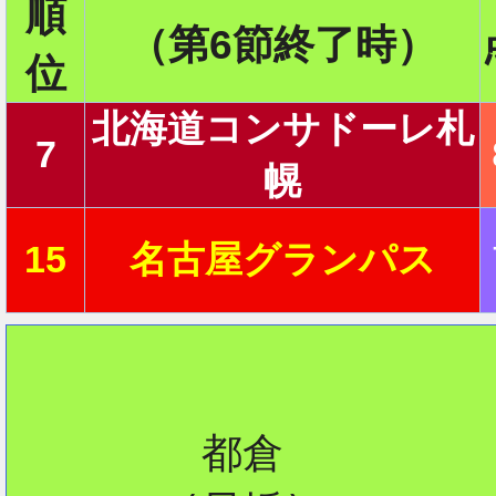
順
（第6節終了時）
位
2
北海道コンサドーレ札
7
幌
2
15
名古屋グランパス
2
        都倉

2