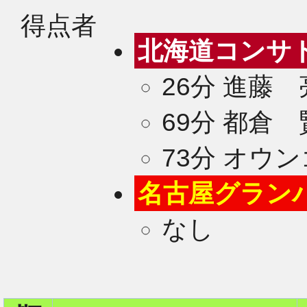
得点者
北海道コンサ
26分 進藤
69分 都倉 
73分 オウン
名古屋グラン
なし
2