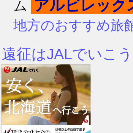
アルビレック
ム
4月
7月
地方のおすすめ旅
3月
6月
遠征はJALでいこう
2月
5月
1月
4月