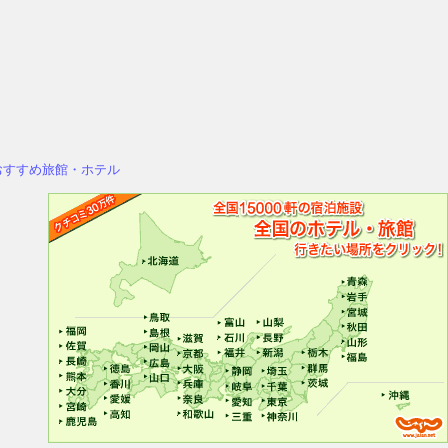
おすすめ旅館・ホテル