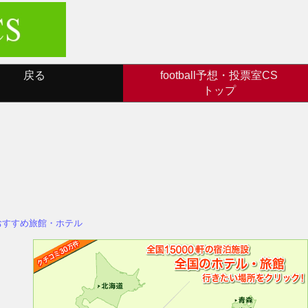
戻る
football予想・投票室CS
トップ
おすすめ旅館・ホテル