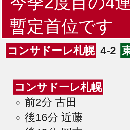
今季2度目の4
暫定首位です
コンサドーレ札幌
4-2
コンサドーレ札幌
前2分 古田
後16分 近藤