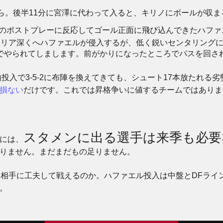
ら。後半11分に宮澤に代わって入ると、キリノにボールが収ま
ノのポストプレーに反応してゴール正面に飛び込んできたハフ
エリア深くへハファエルが侵入するが、低く鋭いセンタリングに
でやられてしまします。前がかりになったところでパスを回され
投入で3-5-2に布陣を換えてきても、シュート17本放たれる
損ない
だけです。これでは昇格争いに値するチームではありま
スタメンに出る選手は来季も必要
には、
りません。まだまだもの足りません。
ム相手に工夫して戦えるのか。ハファエル投入は中盤とDFライ
。