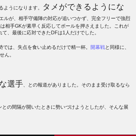
タメができるようにな
るようになります。
ァエルが、相手守備陣の対応が追いつかず、完全フリーで強烈
は相手GKが素早く反応してボールを押さえました。これが
て、最後に応対できたDFは1人だけでした。
劣勢では、失点を食い止めるだけで精一杯。
開幕戦
と同様に、
せん。
な選手
、との報道がありました。そのまま受け取るなら
ンとの間隔が開いたときに勢いづけようとしたが、そんな展