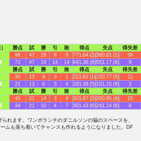
在）
勝点
試
勝
引
敗
得点
失点
得失差
96
47
29
9
9
77
1.64 (2)
38
0.81 (1)
39
幌
71
47
19
14
14
64
1.36 (8)
55
1.17 (8)
9
勝点
試
勝
引
敗
得点
失点
得失差
30
13
9
3
1
21
1.62 (1)
10
0.77 (5)
11
幌
21
13
6
3
4
18
1.38 (5)
15
1.15 (8)
3
勝点
試
勝
引
敗
得点
失点
得失差
45
21
14
3
4
35
1.67 (2)
20
0.95 (4)
15
幌
34
21
10
4
7
30
1.43 (6)
24
1.14 (8)
6
げられます。ワンボランチのダニルソンの脇のスペースを、
ームも落ち着いてチャンスも作れるようになりました。DF