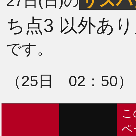
ザスパ
27日(日)の
ち点3 以外あ
です。
（25日 02：50）
こ
ペ