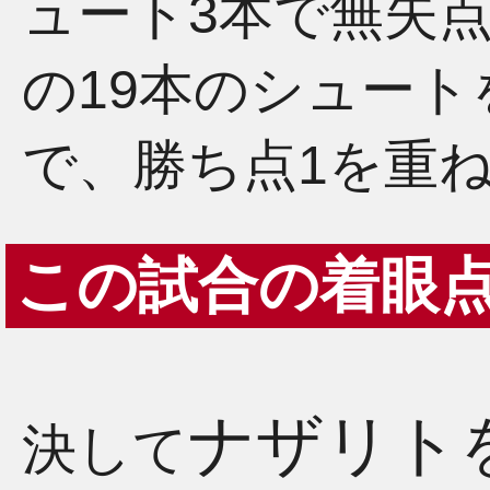
ュート3本で無失
の19本のシュー
で、勝ち点1を重
この試合の着眼
ナザリト
決して