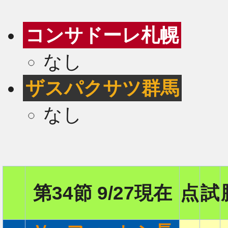
コンサドーレ札幌
なし
ザスパクサツ群馬
なし
第34節 9/27現在
点
試
2