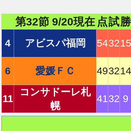
第32節 9/20現在
点
試
勝
4
アビスパ福岡
54
32
1
6
愛媛ＦＣ
49
32
1
コンサドーレ札
11
41
32
9
幌