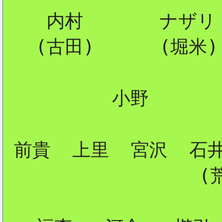
    内村       ナザリト
2
   (古田)      (堀米)

          小野

 前貴  上里  宮沢  石井
                  (