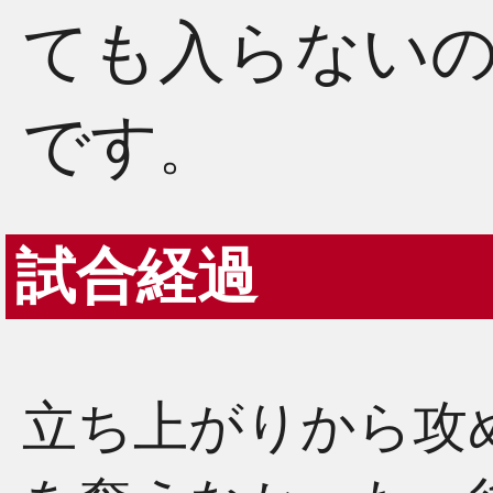
ても入らない
です
。
試合経過
立ち上がりから攻