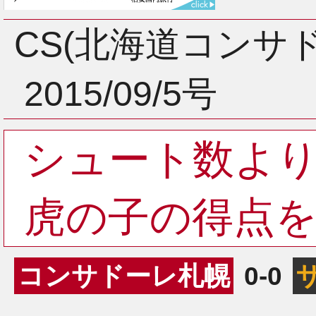
3月
CS(北海道コンサ
2015/09/5号
2月
シュート数よ
1月
虎の子の得点
コンサドーレ札幌
0-0