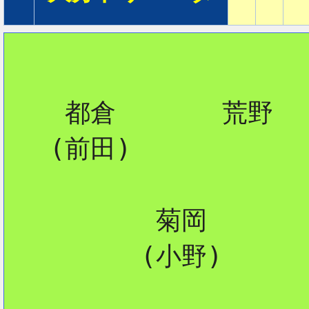
    都倉       荒野

   (前田)

          菊岡

         (小野)
