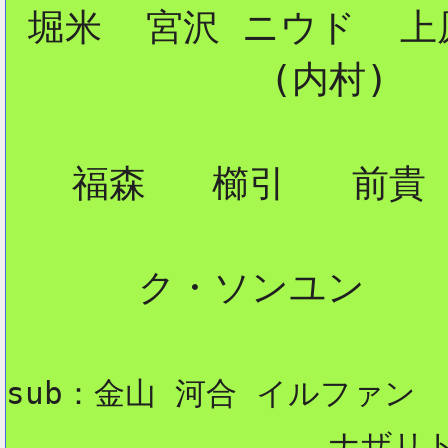
 堀米  宮沢 ニウド  上原
            (内村) 

   福森   櫛引   前貴

      ク・ソンユン

sub：金山 河合 イルファン
                 ナザリ