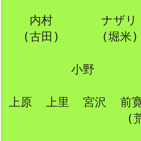
    内村       ナザリト
   (古田)      (堀米)

          小野

 上原  上里  宮沢  前寛
                  (