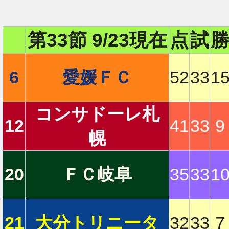
第33節 9/23現在
点
試
6
愛媛ＦＣ
52
33
1
コンサドーレ札
12
41
33
9
幌
20
ＦＣ岐阜
35
33
1
21
大分トリニータ
32
33
7