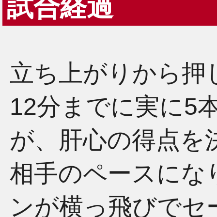
試合経過
立ち上がりから押
12分までに実に5
が、肝心の得点を
相手のペースにな
ンが横っ飛びでセ