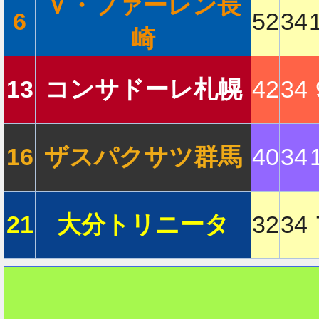
Ｖ・ファーレン長
6
52
34
崎
2
13
コンサドーレ札幌
42
34
2
16
ザスパクサツ群馬
40
34
2
21
大分トリニータ
32
34
2