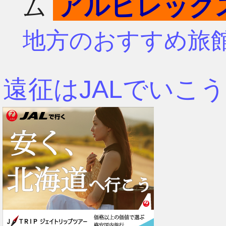
アルビレック
ム
4月
7月
地方のおすすめ旅
3月
6月
遠征はJALでいこう
2月
5月
1月
4月