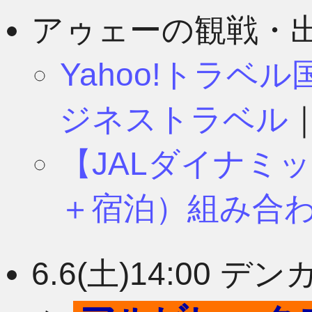
8月
11月
アゥェーの観戦・
Yahoo!トラベ
7月
10月
ジネストラベル
【JALダイナミ
6月
9月
＋宿泊）組み合
5月
8月
6.6(土)14:00