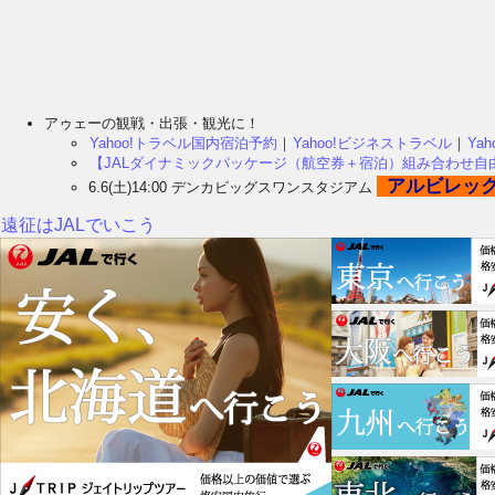
アゥェーの観戦・出張・観光に！
Yahoo!トラベル国内宿泊予約
｜
Yahoo!ビジネストラベル
｜
Ya
【JALダイナミックパッケージ（航空券＋宿泊）組み合わせ自
アルビレッ
6.6(土)14:00 デンカビッグスワンスタジアム
遠征はJALでいこう