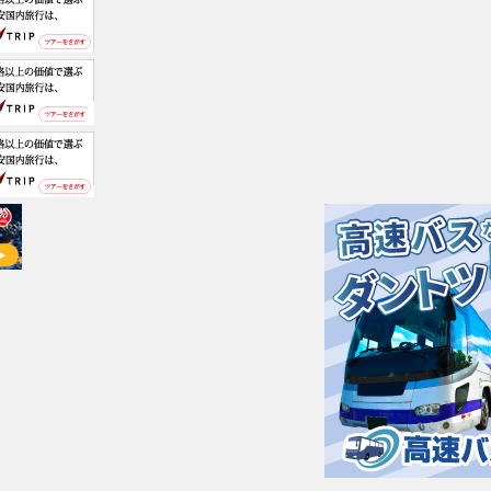
2015年
10月
11月
11月
4月
5月
6月
7月
8月
9月
2014年
10月
10月
12月
3月
4月
5月
6月
7月
8月
9月
2013年
11月
12月
2月
3月
4月
5月
6月
7月
8月
9月
9月
2012年
10月
11月
11月
1月
2月
3月
4月
5月
6月
7月
8月
8月
2011年
10月
10月
12月
1月
2月
3月
4月
5月
6月
7月
7月
9月
2010年
11月
12月
1月
2月
3月
4月
5月
6月
6月
8月
9月
9月
2009年
10月
11月
12月
1月
2月
3月
4月
5月
5月
7月
8月
8月
2008年一覧
10月
11月
12月
1月
2月
3月
4月
4月
6月
7月
7月
9月
2007年一覧
10月
11月
12月
1月
2月
3月
3月
5月
6月
6月
8月
9月
2006年一覧
10月
11月
12月
1月
2月
2月
4月
5月
5月
7月
8月
9月
2005年一覧
10月
11月
12月
1月
1月
3月
4月
4月
6月
7月
8月
9月
2004年一覧
10月
11月
12月
1月
3月
3月
5月
6月
7月
8月
9月
2003年一覧
10月
11月
12月
1月
1月
4月
5月
6月
7月
8月
9月
10月
11月
12月
3月
4月
5月
6月
7月
8月
9月