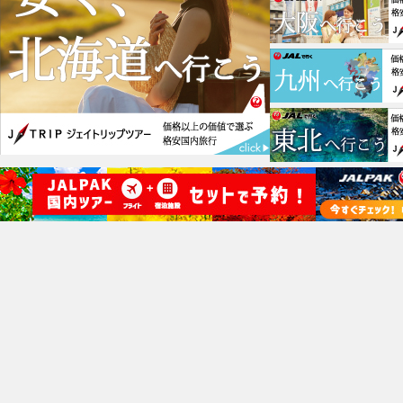
3月
2月
1月