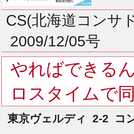
3月
CS(北海道コンサ
2009/12/05号
2月
やればできる
1月
ロスタイムで
東京ヴェルディ
2-2
コ