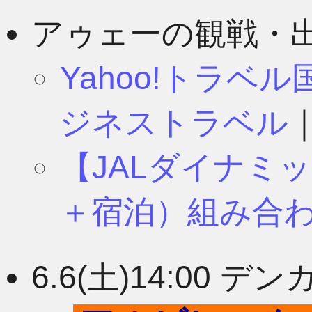
8月
11月
アゥェーの観戦・
Yahoo!トラベ
7月
10月
ジネストラベル
【JALダイナミ
6月
9月
＋宿泊）組み合
5月
8月
6.6(土)14:00