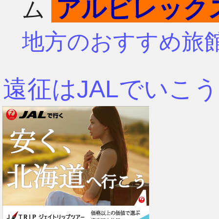
アルビレック
ム
4月
7月
地方のおすすめ旅
3月
6月
遠征はJALでいこう
2月
5月
1月
4月