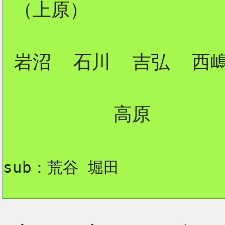
 （上原）

 岩沼  石川  吉弘  西嶋
          高原

sub：荒谷 堀田