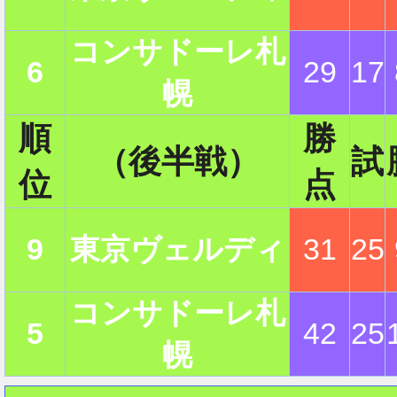
コンサドーレ札
2
6
29
17
幌
順
勝
（後半戦）
試
位
点
9
東京ヴェルディ
31
25
コンサドーレ札
5
42
25
幌