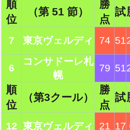
順
勝
（第 51 節）
試
位
点
2
7
東京ヴェルディ
74
51
2
コンサドーレ札
6
79
51
幌
2
順
勝
（第3クール）
試
位
点
2
12
東京ヴェルディ
21
17