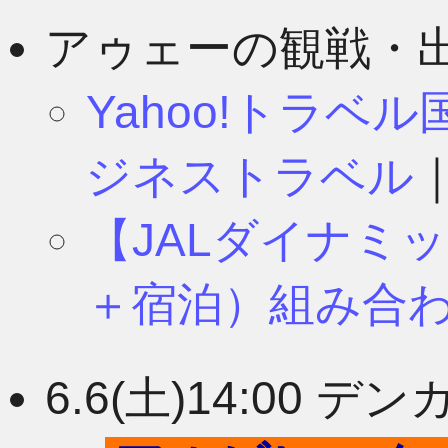
8月
11月
アゥェーの観戦・
Yahoo!トラベ
7月
10月
ジネストラベル
【JALダイナミ
6月
9月
＋宿泊）組み合
5月
8月
6.6(土)14:00