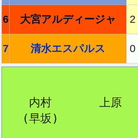
6
大宮アルディージャ
2
2
7
清水エスパルス
0
    内村       上原

   (早坂)
