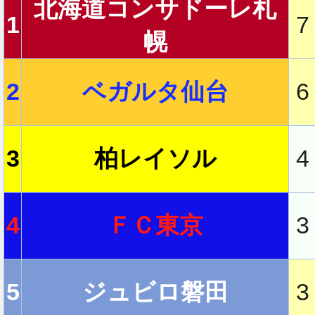
北海道コンサドーレ札
1
7
幌
2
2
ベガルタ仙台
6
2
3
柏レイソル
4
2
4
ＦＣ東京
3
2
5
ジュビロ磐田
3