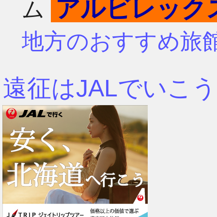
アルビレック
ム
4月
7月
地方のおすすめ旅
3月
6月
遠征はJALでいこう
2月
5月
1月
4月