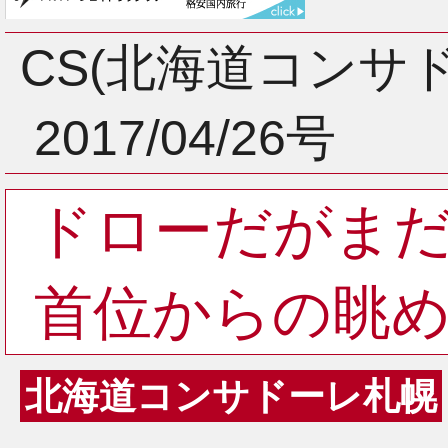
3月
CS(北海道コンサ
2017/04/26号
2月
ドローだがま
1月
首位からの眺
北海道コンサドーレ札幌