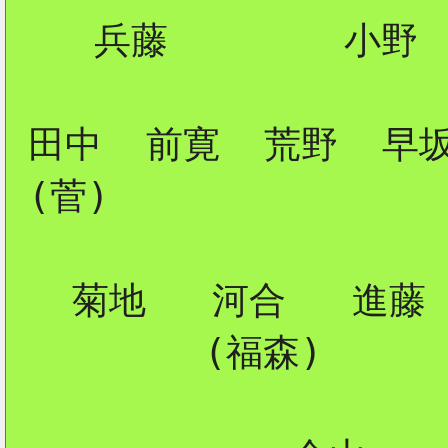
    兵藤        小野

 田中  前寛  荒野  早坂
 (菅)

   菊地   河合   進藤

         (福森) 
