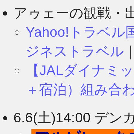
8月
11月
アゥェーの観戦・
Yahoo!トラベ
7月
10月
ジネストラベル
【JALダイナミ
6月
9月
＋宿泊）組み合
5月
8月
6.6(土)14:00