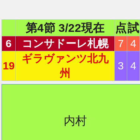
第4節 3/22現在
点
試
6
コンサドーレ札幌
7
4
ギラヴァンツ北九
19
3
4
州
         内村
