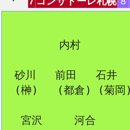
7
コンサドーレ札幌
8
2
         内村

2
  砂川   前田   石井

2
  (榊)   (都倉) (菊岡)
2
   宮沢     河合
