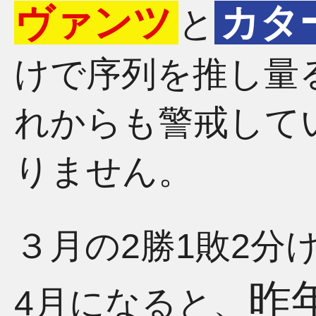
ヴァンツ
カタ
と
けで序列を推し量
れからも警戒して
りません。
３月の2勝1敗2分
昨
4月になると、