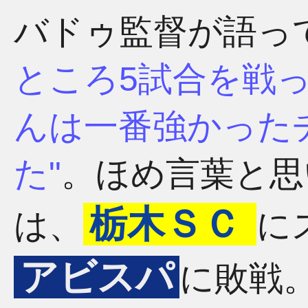
バドゥ監督が語っ
ところ5試合を戦
んは一番強かった
た
。ほめ言葉と思
栃木ＳＣ
は、
に
アビスパ
に敗戦。