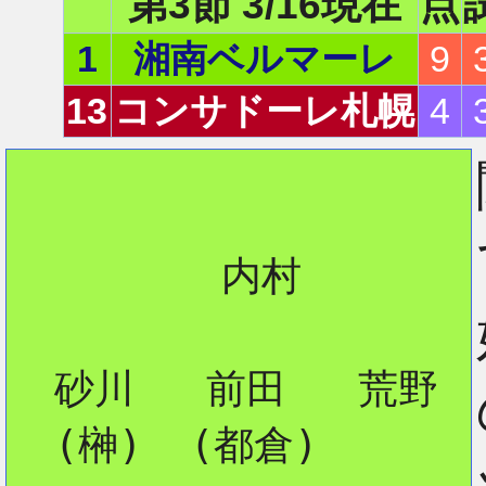
第3節 3/16現在
点
1
湘南ベルマーレ
9
13
コンサドーレ札幌
4
         内村

  砂川   前田   荒野

  (榊)  (都倉)
