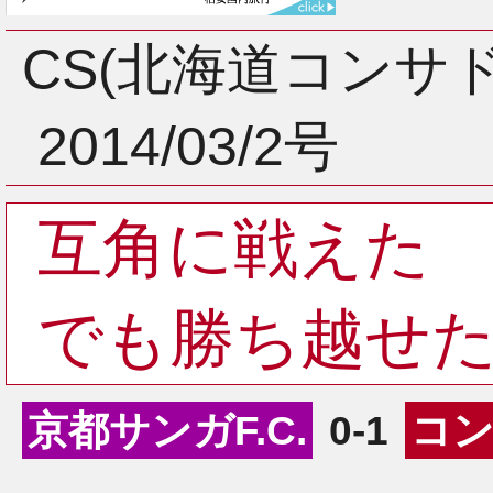
3月
CS(北海道コンサ
2014/03/2号
2月
互角に戦えた
1月
でも勝ち越せ
京都サンガF.C.
0-1
コ