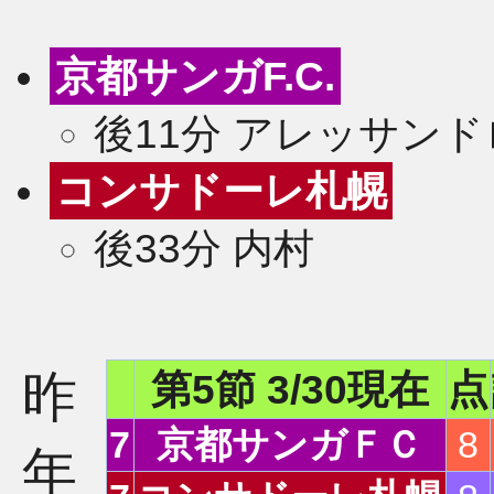
京都サンガF.C.
後11分 アレッサンド
コンサドーレ札幌
後33分 内村
昨
第5節 3/30現在
点
2
7
京都サンガＦＣ
8
年