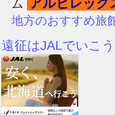
アルビレック
ム
4月
7月
地方のおすすめ旅
3月
6月
遠征はJALでいこう
2月
5月
1月
4月