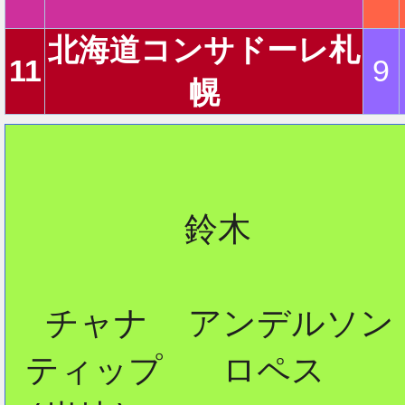
北海道コンサドーレ札
2
11
9
幌
2
         鈴木

2
  チャナ  アンデルソン

 ティップ   ロペス

2