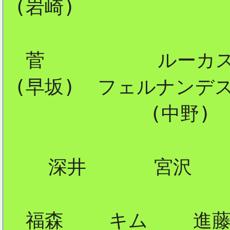
 (岩崎)

2
  菅          ルーカス
 (早坂)  フェルナンデス
             (中野)

    深井      宮沢

  福森    キム    進藤