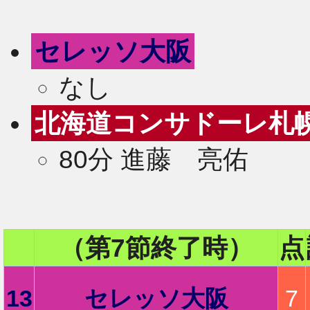
セレッソ大阪
なし
北海道コンサドーレ札
80分 進藤 亮佑
（第7節終了時）
点
2
13
セレッソ大阪
7