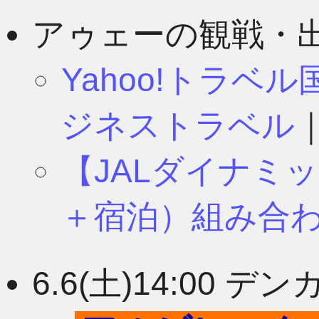
8月
11月
アゥェーの観戦・
Yahoo!トラベ
7月
10月
ジネストラベル
【JALダイナミ
6月
9月
＋宿泊）組み合
5月
8月
6.6(土)14:00