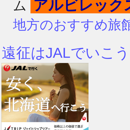
アルビレック
ム
4月
7月
地方のおすすめ旅
3月
6月
遠征はJALでいこう
2月
5月
1月
4月