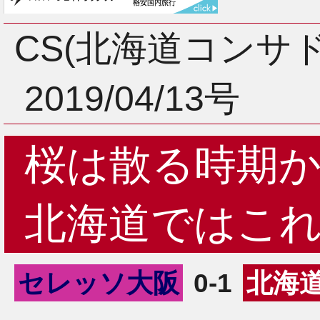
3月
CS(北海道コンサ
2019/04/13号
2月
桜は散る時期
1月
北海道ではこ
セレッソ大阪
0-1
北海