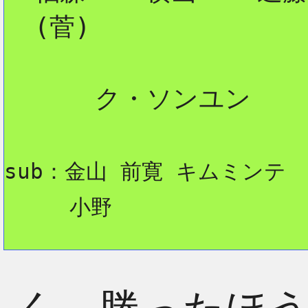
  (菅) 

      ク・ソンユン

sub：金山 前寛 キムミンテ
     小野      