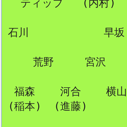
   ティップ   (内村)

 石川            早坂

     荒野     宮沢

  福森    河合    横山

 (稲本)  (進藤)
