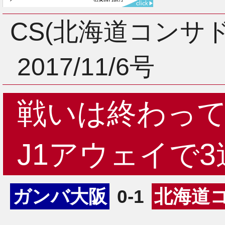
3月
CS(北海道コンサ
2017/11/6号
2月
戦いは終わっ
1月
J1アウェイで3
ガンバ大阪
0-1
北海道