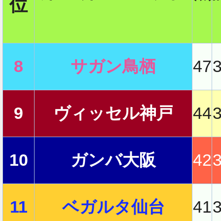
位
2
8
サガン鳥栖
47
2
9
ヴィッセル神戸
44
2
10
ガンバ大阪
42
2
11
ベガルタ仙台
41