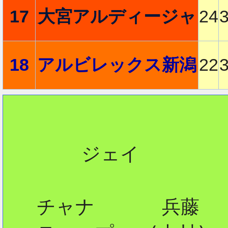
17
大宮アルディージャ
24
18
アルビレックス新潟
22
       ジェイ

   チャナ      兵藤
