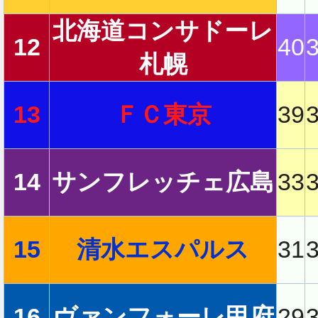
北海道コンサドーレ
12
40
2
札幌
13
ＦＣ東京
39
14
サンフレッチェ広島
33
15
清水エスパルス
31
16
ヴァンフォーレ甲府
29