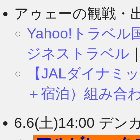
8月
11月
アゥェーの観戦・
Yahoo!トラベ
7月
10月
ジネストラベル
【JALダイナミ
6月
9月
＋宿泊）組み合
5月
8月
6.6(土)14:00