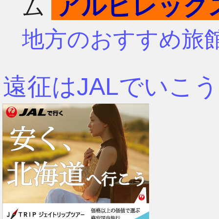
アルビレック
ム
4月
7月
地方のおすすめ旅
3月
6月
遠征はJALでいこう
2月
5月
1月
4月