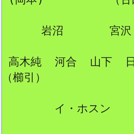
      岩沼       宮沢

 高木純  河合  山下  日
（櫛引）

        イ・ホスン
