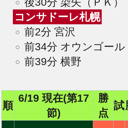
後30分 染矢（ＰＫ）
コンサドーレ札幌
前2分 宮沢
前34分 オウンゴール
前39分 横野
6/19 現在(第17
勝
順
試
節)
点