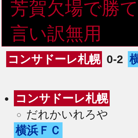
芳賀欠場で勝
言い訳無用
コンサドーレ札幌
0-2
コンサドーレ札幌
だれかいれろや
横浜ＦＣ