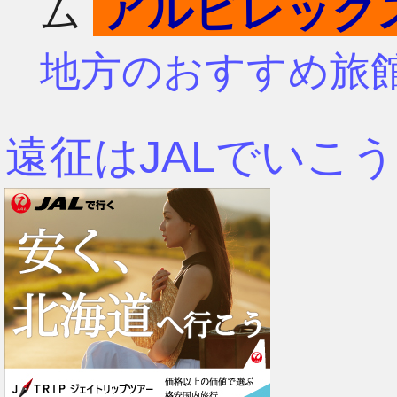
アルビレック
ム
4月
7月
地方のおすすめ旅
3月
6月
遠征はJALでいこう
2月
5月
1月
4月