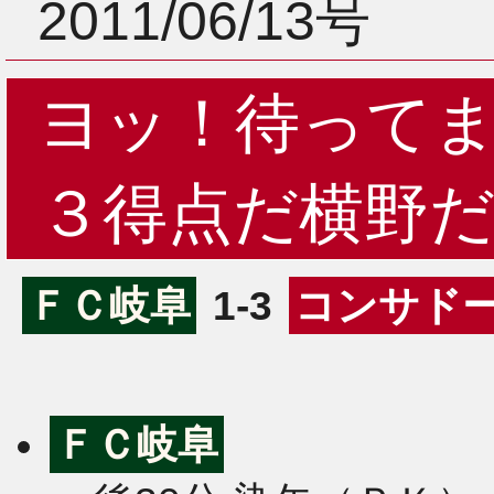
2011/06/13号
ヨッ！待って
３得点だ横野
ＦＣ岐阜
1-3
コンサド
ＦＣ岐阜