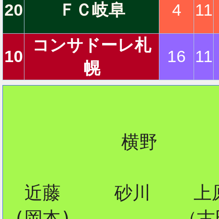
20
ＦＣ岐阜
4
11
コンサドーレ札
10
16
11
幌
           横野

  近藤     砂川    上原
 (岡本)          （古