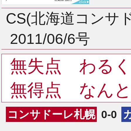
3月
CS(北海道コンサ
2011/06/6号
2月
無失点 わる
1月
無得点 なん
コンサドーレ札幌
0-0