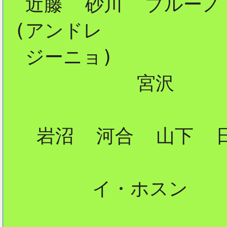
  近藤  砂川  ブルーノ 
 (アンドレ          
2
  ジーニョ)           
            宮沢

   岩沼  河合  山下  日
        イ・ホスン
