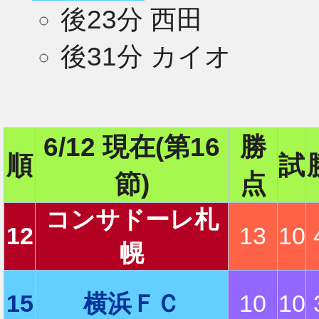
後23分 西田
後31分 カイオ
6/12 現在(第16
勝
順
試
節)
点
コンサドーレ札
12
13
10
幌
15
横浜ＦＣ
10
10