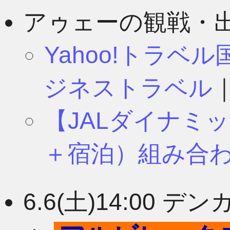
8月
11月
アゥェーの観戦・
Yahoo!トラベ
7月
10月
ジネストラベル
【JALダイナミ
6月
9月
＋宿泊）組み合
5月
8月
6.6(土)14:00