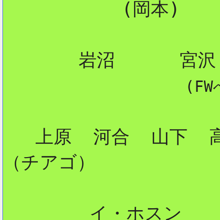
           (岡本)    
       岩沼      宮沢

 (FW
   上原  河合  山下  
（チアゴ）

        イ・ホスン
