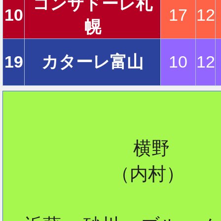
コンサドーレ札
10
17
12
幌
2
19
カターレ富山
10
12
2
2
            横野

          （内村）

2