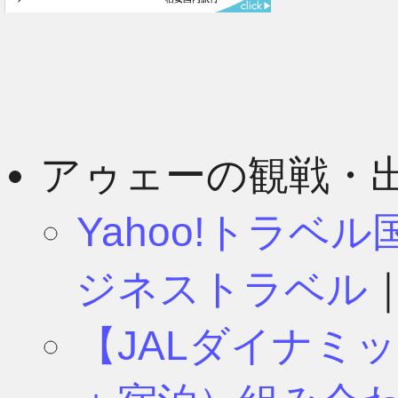
3月
2月
アゥェーの観戦・
Yahoo!トラベ
1月
ジネストラベル
【JALダイナミ