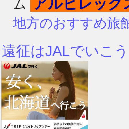
アルビレック
ム
4月
7月
地方のおすすめ旅
3月
6月
遠征はJALでいこう
2月
5月
1月
4月