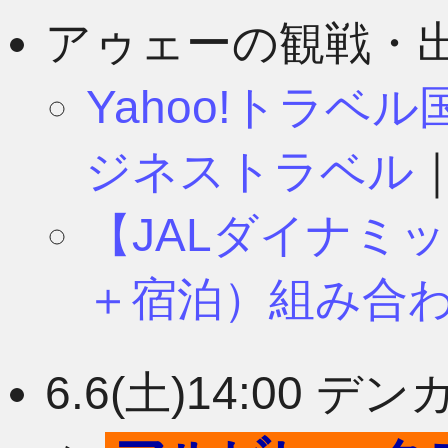
8月
11月
アゥェーの観戦・
Yahoo!トラベ
7月
10月
ジネストラベル
【JALダイナミ
6月
9月
＋宿泊）組み合
5月
8月
6.6(土)14:00