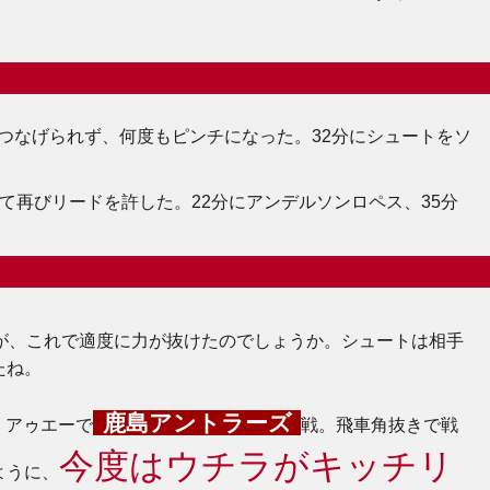
つなげられず、何度もピンチになった。32分にシュートをソ
て再びリードを許した。22分にアンデルソンロペス、35分
が、これで適度に力が抜けたのでしょうか。シュートは相手
たね。
鹿島アントラーズ
、アゥエーで
戦。飛車角抜きで戦
今度はウチラがキッチリ
ように、