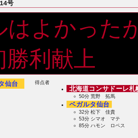
14号
10月
11月
1月
3月
4月
5月
6月
7月
8月
9月
ルはよかった
10月
2月
3月
4月
5月
6月
7月
8月
9月
1月
2月
3月
4月
5月
6月
7月
8月
9月
1月
2月
3月
4月
5月
6月
7月
8月
1月
2月
3月
4月
5月
6月
7月
初勝利献上
1月
2月
3月
4月
5月
6月
1月
2月
3月
4月
5月
1月
2月
3月
4月
得点者
タ仙台
北海道コンサドーレ札
1月
2月
3月
50分 荒野 拓馬
1月
2月
ベガルタ仙台
1月
32分 松下 佳貴
53分 シマオ マテ
85分 ハモン ロペス