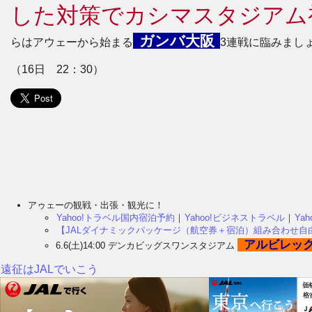
した対策でカシマスタジアム
ガンバ大阪
らはアウェーから始まる
3連戦に臨みまし
（16日 22：30）
アゥェーの観戦・出張・観光に！
Yahoo!トラベル国内宿泊予約
｜
Yahoo!ビジネストラベル
｜
Ya
【JALダイナミックパッケージ（航空券＋宿泊）組み合わせ自
アルビレッ
6.6(土)14:00 デンカビッグスワンスタジアム
遠征はJALでいこう