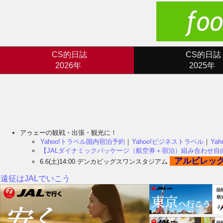
CS的日誌
CS的日誌
2026年
2025年
新着情報
12月
8月
11月
7月
10月
6月
9月
アゥェーの観戦・出張・観光に！
Yahoo!トラベル国内宿泊予約
｜
Yahoo!ビジネストラベル
｜
Ya
5月
8月
【JALダイナミックパッケージ（航空券＋宿泊）組み合わせ自
アルビレッ
6.6(土)14:00 デンカビッグスワンスタジアム
4月
7月
遠征はJALでいこう
3月
6月
2月
5月
1月
4月