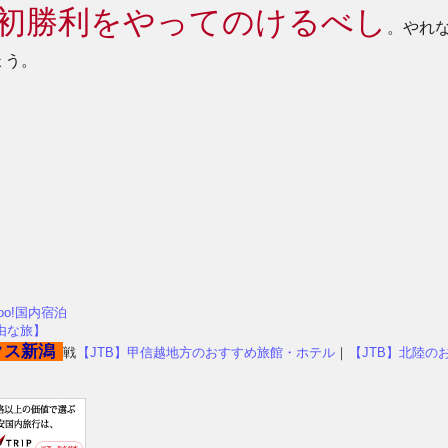
初勝利をやってのけるべし
。やれな
ょう。
hoo!国内宿泊
由な旅】
クス新潟
戦
【JTB】甲信越地方のおすすめ旅館・ホテル
｜
【JTB】北陸の