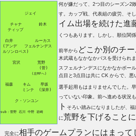
何が嫌だって、2つ目のシーズン2
          ジェイ

す。カップ戦、代表組の疲労、そ
イム出場を続けた進
    チャナ       鈴木

   ティップ   

くつもあります。しかし、順位関
  白井         ルーカス

 (アンデ   フェルナンデス

どこか別のチー
前半から
 ルソンロペス)

木武蔵もなかなかパスを受けられ
     宮沢       荒野

スフェルナンデスになかなかボー
                (菅)

 (左MFへ)
点目と3点目は共に CK からで、
  福森    キム    早坂

選手起用もはまりませんでした。
         ミンテ  (深井)

っていない印象。前へ進める状況
      ク・ソンユン

ト
そろい踏みになりましたが、福
sub：菅野 石川 中野 岩崎
荒野を下げること
に
相手のゲームプランにはまって
完全に