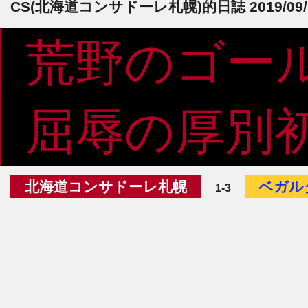
CS(北海道コンサドーレ札幌)的日誌 2019/09/
荒野のゴー
屈辱の厚別
北海道コンサドーレ札幌
ベガル
1-3