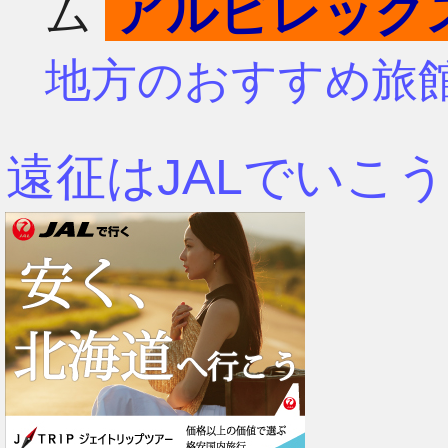
アルビレック
ム
4月
7月
地方のおすすめ旅
3月
6月
遠征はJALでいこう
2月
5月
1月
4月