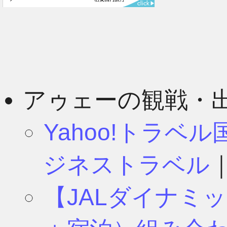
3月
2月
アゥェーの観戦・
Yahoo!トラベ
1月
ジネストラベル
【JALダイナミ