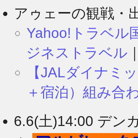
8月
11月
アゥェーの観戦・
Yahoo!トラベ
7月
10月
ジネストラベル
【JALダイナミ
6月
9月
＋宿泊）組み合
5月
8月
6.6(土)14:00