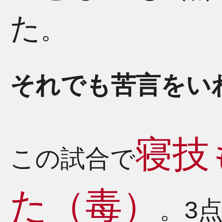
た
。
それでも苦言をい
寝技
この試合で
た（毒）
。3