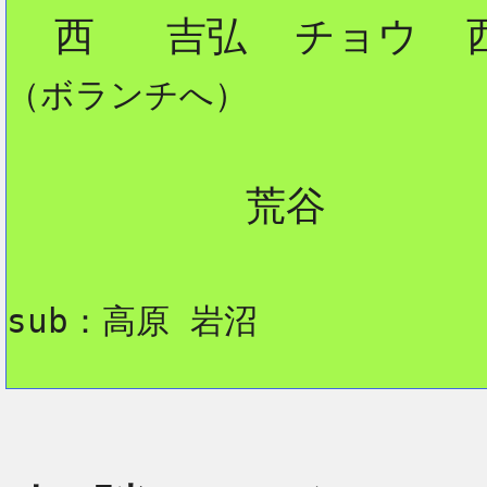
（ボランチへ）
          荒谷

sub：高原 岩沼