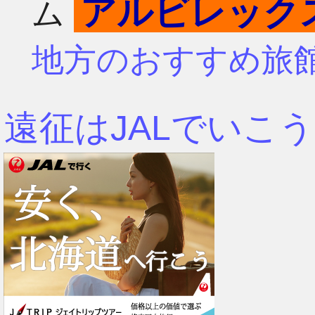
アルビレック
ム
4月
7月
地方のおすすめ旅
3月
6月
遠征はJALでいこう
2月
5月
1月
4月