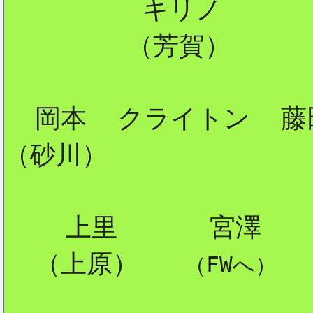
         キリノ 

        （芳賀）

2
  岡本  クライトン  藤田
（砂川）        

    上里      宮澤

  （上原）   
（FWへ）