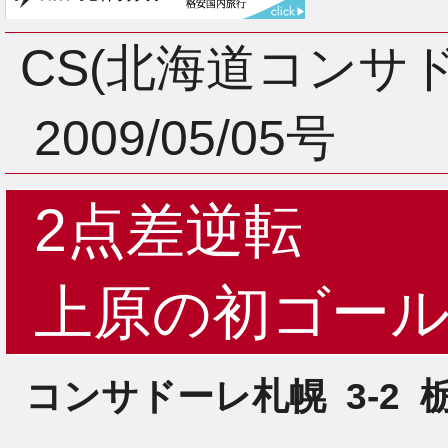
3月
CS(北海道コンサ
2009/05/05号
2月
2点差逆転
1月
上原の初ゴー
コンサドーレ札幌
3-2