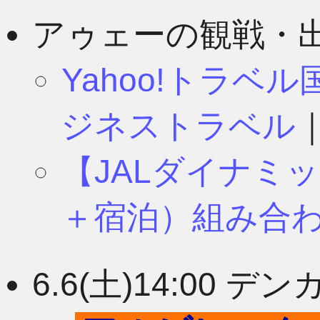
8月
11月
アゥェーの観戦・
Yahoo!トラベ
7月
10月
ジネストラベル
【JALダイナミ
6月
9月
＋宿泊）組み合
5月
8月
6.6(土)14:00