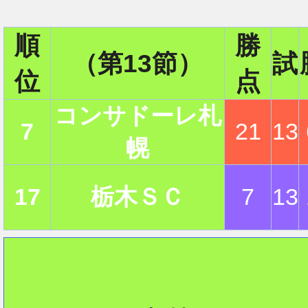
順
勝
2
（第13節）
試
位
点
コンサドーレ札
2
7
21
13
幌
17
栃木ＳＣ
7
13
2
2