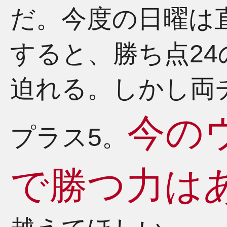
だ。今度の日曜は
すると、勝ち点24
迫れる。しかし両
今のウ
プラス5。
で勝つ力は