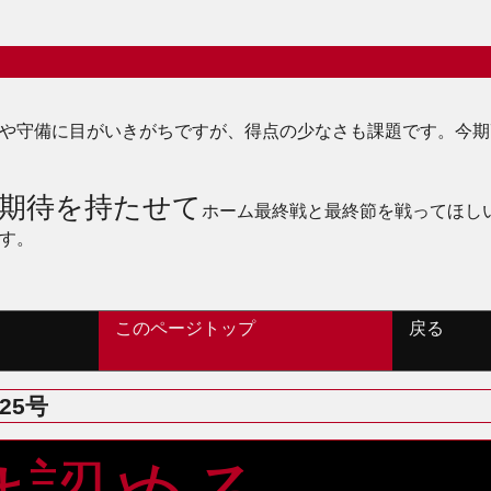
や守備に目がいきがちですが、得点の少なさも課題です。今期7
期待を持たせて
ホーム最終戦と最終節を戦ってほし
す。
このページトップ
戻る
25号