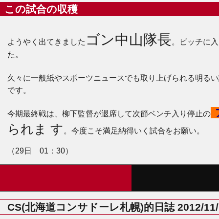
この試合の収穫
ゴン中山隊長
ようやく出てきました
。ピッチに入
た。
久々に一般紙やスポーツニュースでも取り上げられる明るい
です。
今期最終戦は、柳下監督が退席して次節ベンチ入り停止の
られま す
。今度こそ満足納得いく試合をお願い。
（29日 01：30）
CS(北海道コンサドーレ札幌)的日誌 2012/11/