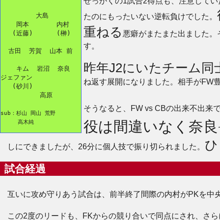
せっかくの1試合2得点も、注意してい
         大島

たのにもったいない逆転負けでした。
    岡本       内村

重ねる
   (近藤)      (榊)

悪癖がまたまた出ました。
す。
  古田  芳賀  山本 前

昨年J2にいたチーム同
    キム  岩沼  奈良

ジェファン

ね返す展開になりました。相手がFW
   (砂川)

          高原

そうなると、FW vs CBの出来不
sub：杉山 岡山 荒野
役は間違いなく奈良
     高木純
ひ
しにできましたが、26分に個人技で振り切られました。
試合経過
互いに攻め守りあう試合は、前半終了間際の内村がPKを中
この2度のリードも、FKからの競り合いで同点にされ、さ