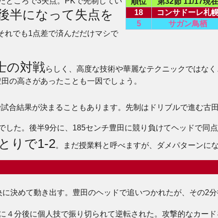
たところで3失点。PKで先制してい
順位
第32節 11/17現
後半になって失点を
18
コンサドーレ札
5
サガン鳥栖
それでも1点差で済んだだけマシで
士の対戦
らしく、高度な技術や華麗なテクニックではなく
豊田の高さがあったことも一因でしょう。
出来で試合結果が決まることもあります。先制はドリブルで進む古
でした。後半9分に、185センチ豊田に競り負けてヘッドで同
とりで1-2
。まだ授業料と呼べますが、ダメパターンに
央に決めて動き出す。豊田のヘッドで追いつかれたが、その2
らに４分後に個人技で振り切られて逆転された。攻撃的なカード