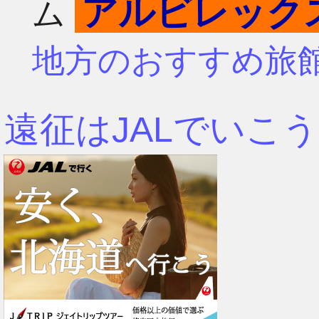
アルビレック
ム
4月
7月
地方のおすすめ旅
3月
6月
遠征はJALでいこう
2月
5月
1月
4月