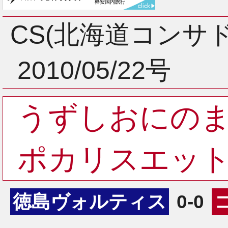
3月
CS(北海道コンサ
2010/05/22号
2月
うずしおにの
1月
ポカリスエッ
徳島ヴォルティス
0-0