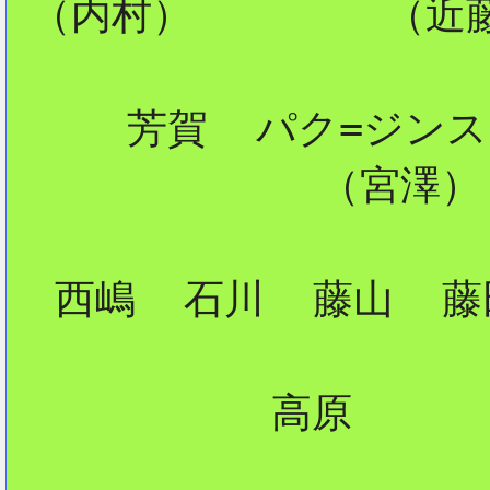
 （内村）        （近藤
2
     芳賀  パク=ジンス

             （宮澤）

  西嶋  石川  藤山  藤
           高原
