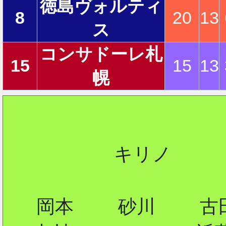
徳島ヴォルティ
8
20
13
ス
2
コンサドーレ札
15
15
13
幌
2
2
          キリノ

   岡本    砂川    古田
2