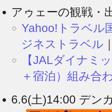
8月
11月
アゥェーの観戦・
Yahoo!トラベ
7月
10月
ジネストラベル
【JALダイナミ
6月
9月
＋宿泊）組み合
5月
8月
6.6(土)14:00