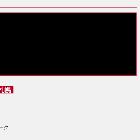
札幌
ーク