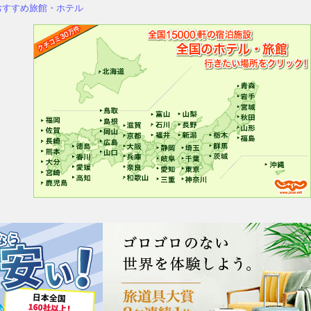
おすすめ旅館・ホテル