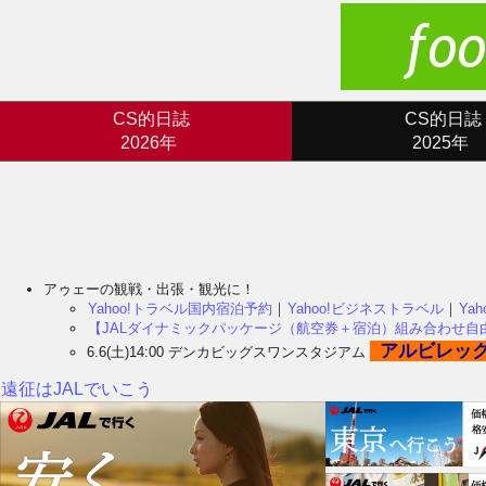
CS的日誌
CS的日誌
2026年
2025年
新着情報
12月
8月
11月
7月
10月
6月
9月
アゥェーの観戦・出張・観光に！
Yahoo!トラベル国内宿泊予約
｜
Yahoo!ビジネストラベル
｜
Ya
5月
8月
【JALダイナミックパッケージ（航空券＋宿泊）組み合わせ自
アルビレッ
6.6(土)14:00 デンカビッグスワンスタジアム
4月
7月
遠征はJALでいこう
3月
6月
2月
5月
1月
4月