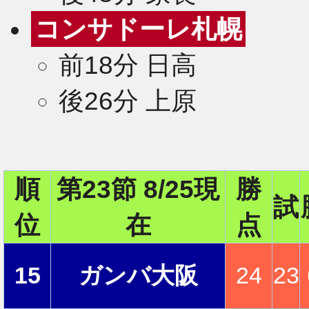
コンサドーレ札幌
2
前18分 日高
後26分 上原
2
順
第23節 8/25現
勝
試
2
位
在
点
15
ガンバ大阪
24
23
2