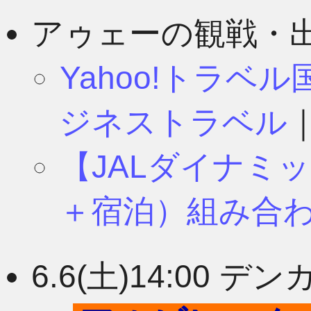
8月
11月
アゥェーの観戦・
Yahoo!トラベ
7月
10月
ジネストラベル
【JALダイナミ
6月
9月
＋宿泊）組み合
5月
8月
6.6(土)14:00