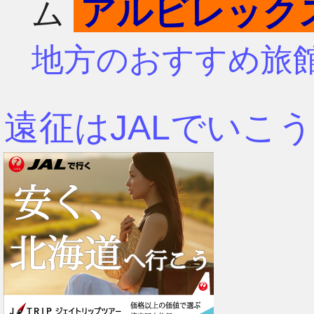
アルビレック
ム
4月
7月
地方のおすすめ旅
3月
6月
遠征はJALでいこう
2月
5月
1月
4月