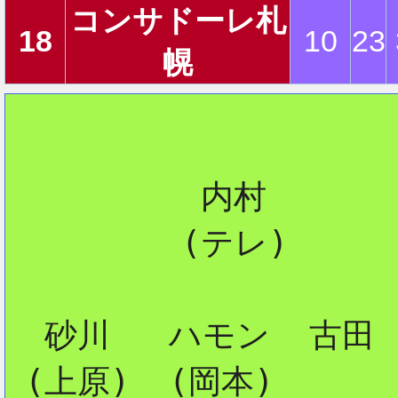
コンサドーレ札
18
10
23
幌
2
          内村

         (テレ)

  砂川   ハモン  古田

 (上原)  (岡本) 
