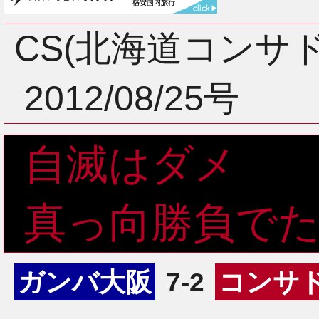
3月
CS(北海道コンサ
2012/08/25号
2月
自滅はダメ
1月
真っ向勝負で
ガンバ大阪
7-2
コンサ