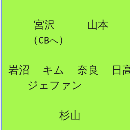
     宮沢     山本

 (CBへ)
 岩沼  キム  奈良  日高
    ジェファン

         杉山
