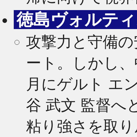
徳島ヴォルティ
攻撃力と守備の
ート。しかし、
月にゲルト エ
谷 武文 監督
粘り強さを取り