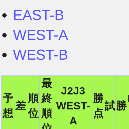
EAST-B
WEST-A
WEST-B
最
J2J3
予
順
終
勝
差
WEST-
試
勝
想
位
順
点
A
位