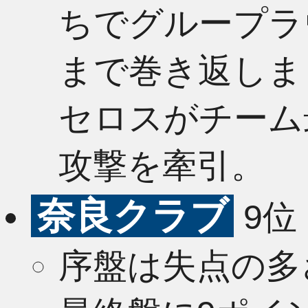
ちでグループラ
まで巻き返しま
セロスがチーム
攻撃を牽引。
奈良クラブ
9位 
序盤は失点の多