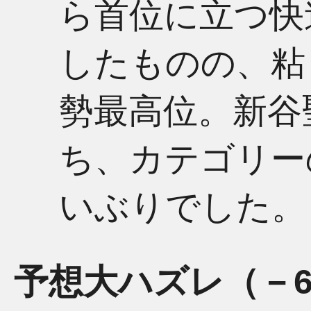
ら首位に立つ快
したものの、粘
勢最高位。新谷
ち、カテゴリー
いぶりでした。
予想大ハズレ（－