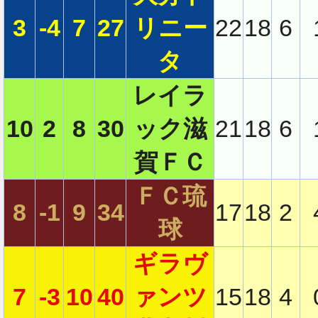
3
-4
7
27
リニー
22
18
6
タ
レイラ
10
2
8
30
ック滋
21
18
6
賀ＦＣ
ＦＣ琉
8
-1
9
34
17
18
2
球
ギラヴ
7
-3
10
40
ァンツ
15
18
4