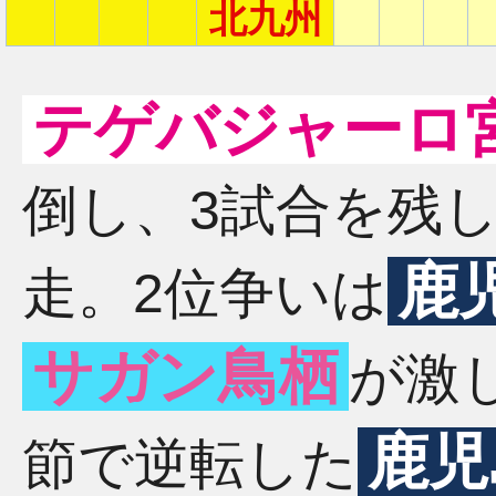
北九州
テゲバジャーロ
倒し、3試合を残
鹿
走。2位争いは
サガン鳥栖
が激
鹿児
節で逆転した