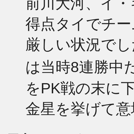
前川大河、イ・
得点タイでチー
厳しい状況でし
は当時8連勝中
をPK戦の末に
金星を挙げて意