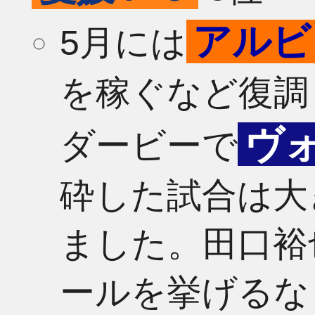
アルビ
5月には
を稼ぐなど復調
ヴ
ダービーで
砕した試合は大
ました。田口裕
ールを挙げるな