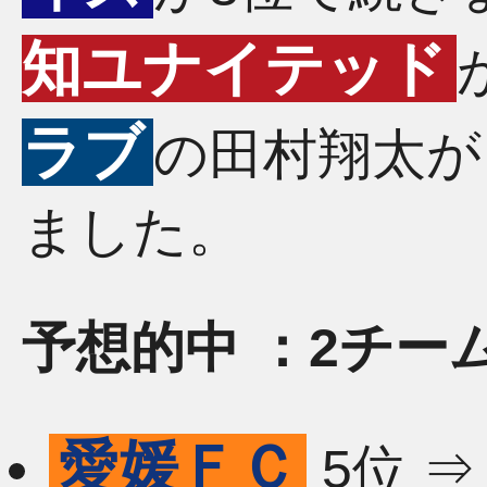
知ユナイテッド
ラブ
の田村翔太が
ました。
予想的中 ：2チー
愛媛ＦＣ
5位 ⇒