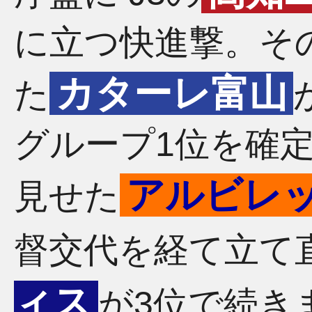
に立つ快進撃。そ
カターレ富山
た
グループ1位を確
アルビレ
見せた
督交代を経て立て
ィス
が3位で続き