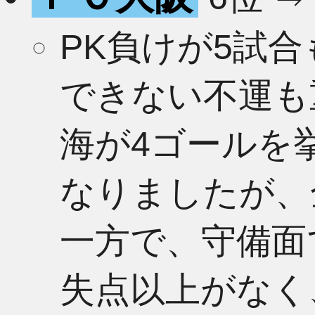
PK負けが5試
できない不運も
海が4ゴールを
なりましたが、
一方で、守備面
失点以上がなく