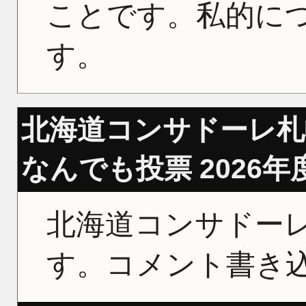
ことです。私的に
す。
北海道コンサドーレ札
なんでも投票
2026年
北海道コンサドー
す。コメント書き