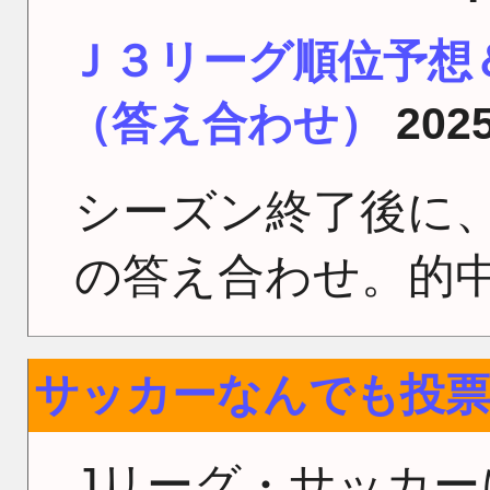
Ｊ３リーグ順位予想
（答え合わせ）
202
シーズン終了後に
の答え合わせ。的
サッカーなんでも投票
Jリーグ・サッカ