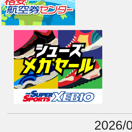
2026/