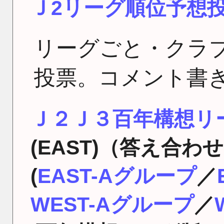
Ｊ2リーグ順位予想
リーグごと・クラ
投票。コメント書
Ｊ２Ｊ３百年構想リ
(EAST)（答え合わ
(
EAST-Aグループ
／
WEST-Aグループ
／