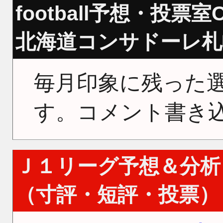
football予想・投票
北海道コンサドーレ札
毎月印象に残った
す。コメント書き
Ｊ１リーグ予想＆分析
（寸評・短評・投票）