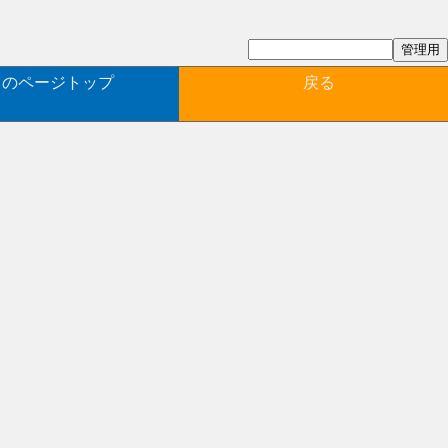
2017
2016
2015
このページトップ
戻る
2014