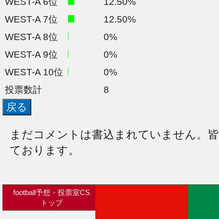
WEST-A 6位
12.50%
WEST-A 7位
12.50%
WEST-A 8位
0%
WEST-A 9位
0%
WEST-A 10位
0%
投票数計
8
まだコメントは書込まれていません。皆
ております。
football予想・投票室CS
トップ